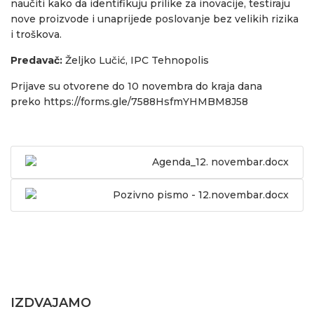
naučiti kako da identifikuju prilike za inovacije, testiraju
nove proizvode i unaprijede poslovanje bez velikih rizika
i troškova.
Predavač:
Željko Lučić, IPC Tehnopolis
Prijave su otvorene do 10 novembra do kraja dana
preko
https://forms.gle/7588HsfmYHMBM8J58
Agenda_12. novembar.docx
Pozivno pismo - 12.novembar.docx
IZDVAJAMO