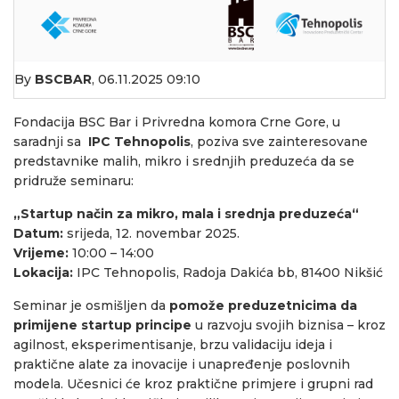
By
BSCBAR
,
06.11.2025 09:10
Fondacija BSC Bar i Privredna komora Crne Gore, u
saradnji sa
IPC Tehnopolis
, poziva sve zainteresovane
predstavnike malih, mikro i srednjih preduzeća da se
pridruže seminaru:
„Startup način za mikro, mala i srednja preduzeća“
Datum:
srijeda, 12. novembar 2025.
Vrijeme:
10:00 – 14:00
Lokacija:
IPC Tehnopolis, Radoja Dakića bb, 81400 Nikšić
Seminar je osmišljen da
pomože preduzetnicima da
primijene startup principe
u razvoju svojih biznisa – kroz
agilnost, eksperimentisanje, brzu validaciju ideja i
praktične alate za inovacije i unapređenje poslovnih
modela. Učesnici će kroz praktične primjere i grupni rad