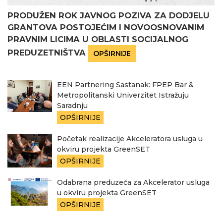
PRODUŽEN ROK JAVNOG POZIVA ZA DODJELU
GRANTOVA POSTOJEĆIM I NOVOOSNOVANIM
PRAVNIM LICIMA U OBLASTI SOCIJALNOG
PREDUZETNIŠTVA
OPŠIRNIJE
EEN Partnering Sastanak: FPEP Bar &
Metropolitanski Univerzitet Istražuju
Saradnju
OPŠIRNIJE
Početak realizacije Akceleratora usluga u
okviru projekta GreenSET
OPŠIRNIJE
Odabrana preduzeća za Akcelerator usluga
u okviru projekta GreenSET
OPŠIRNIJE