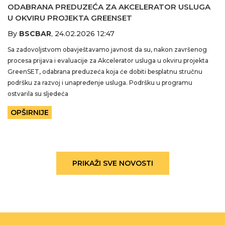
ODABRANA PREDUZEĆA ZA AKCELERATOR USLUGA
U OKVIRU PROJEKTA GREENSET
By
BSCBAR
,
24.02.2026 12:47
Sa zadovoljstvom obavještavamo javnost da su, nakon završenog
procesa prijava i evaluacije za Akcelerator usluga u okviru projekta
GreenSET, odabrana preduzeća koja će dobiti besplatnu stručnu
podršku za razvoj i unapređenje usluga. Podršku u programu
ostvarila su sljedeća
OPŠIRNIJE
PRIKAŽI SVE NOVOSTI