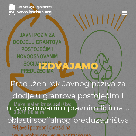
IZDVAJAMO
Produžen rok Javnog poziva za
dodjelu grantova postojećim i
novoosnovanim pravnim licima u
oblasti socijalnog preduzetništva