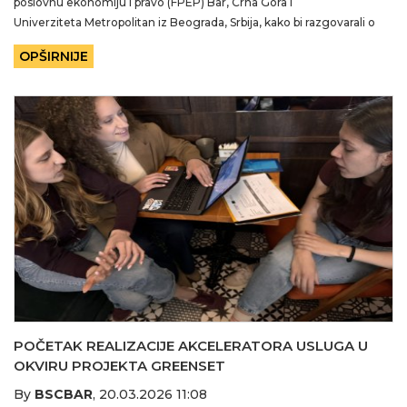
poslovnu ekonomiju i pravo (FPEP) Bar, Crna Gora i
Univerziteta Metropolitan iz Beograda, Srbija, kako bi razgovarali o
budućim mogućnostima
OPŠIRNIJE
POČETAK REALIZACIJE AKCELERATORA USLUGA U
OKVIRU PROJEKTA GREENSET
By
BSCBAR
,
20.03.2026 11:08