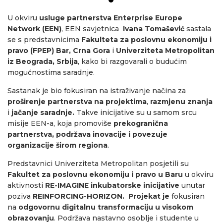
U okviru
usluge partnerstva Enterprise Europe
Network (EEN)
, EEN savjetnica
Ivana Tomašević
sastala
se s predstavnicima
Fakulteta za poslovnu ekonomiju i
pravo (FPEP) Bar, Crna Gora
i
Univerziteta Metropolitan
iz Beograda, Srbija
, kako bi razgovarali o budućim
mogućnostima saradnje.
Sastanak je bio fokusiran na istraživanje načina za
proširenje partnerstva na projektima
,
razmjenu znanja
i
jačanje saradnje.
Takve inicijative su u samom srcu
misije EEN-a, koja promoviše
prekogranična
partnerstva, podržava inovacije i povezuje
organizacije širom regiona
.
Predstavnici Univerziteta Metropolitan posjetili su
Fakultet za poslovnu ekonomiju i pravo u Baru
u okviru
aktivnosti
RE-IMAGINE inkubatorske inicijative
unutar
poziva
REINFORCING-HORIZON. Projekat je
fokusiran
na
odgovornu digitalnu transformaciju u visokom
obrazovanju
. Podržava nastavno osoblje i studente u