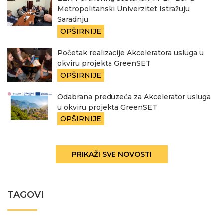
Metropolitanski Univerzitet Istražuju
Saradnju
OPŠIRNIJE
Početak realizacije Akceleratora usluga u
okviru projekta GreenSET
OPŠIRNIJE
Odabrana preduzeća za Akcelerator usluga
u okviru projekta GreenSET
OPŠIRNIJE
PRIKAŽI SVE NOVOSTI
TAGOVI