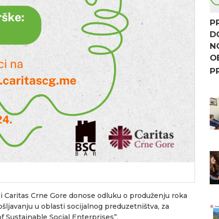
P
D
N
O
P
 i Caritas Crne Gore donose odluku o produženju roka
šljavanju u oblasti socijalnog preduzetništva, za
 Sustainable Social Enterprises”.