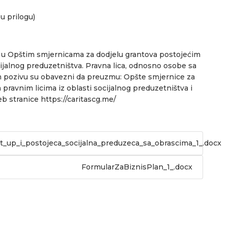
 u prilogu)
o u Opštim smjernicama za dodjelu grantova postojećim
ijalnog preduzetništva. Pravna lica, odnosno osobe sa
nom pozivu su obavezni da preuzmu: Opšte smjernice za
ravnim licima iz oblasti socijalnog preduzetništva i
eb stranice https://caritascg.me/
rt_up_i_postojeca_socijalna_preduzeca_sa_obrascima_1_.docx
FormularZaBiznisPlan_1_.docx