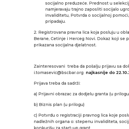
socijalno preduzeće. Prednost u selekcij
namjeravaju trajno zaposliti socijalo ugro
invaliditetu, Potvrda o socijalnoj pomoći
pripadaju.
2. Registrovana pravna lica koja posluju u obl
Berane, Cetinje i Herceg Novi. Dokaz koji se pri
prikazana socijalna djelatnost.
Zainteresovani treba da pošalju prijavu sa d
i.tomasevic@bscbar.org
najkasnije do 22.10
Prijava treba da sadrži:
a) Prijavni obrazac za dodjelu granta (u prilogu
b) Biznis plan (u prilogu)
c) Potvrdu o registraciji pravnog lica koje posl
nadležnih organa o: stepenu invaliditeta, socij
konkurišu za start-up grant