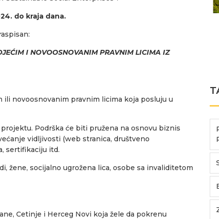
024. do kraja dana.
raspisan:
JEĆIM I NOVOOSNOVANIM PRAVNIM LICIMA IZ
T
m ili novoosnovanim pravnim licima koja posluju u
projektu. Podrška će biti pružena na osnovu biznis
većanje vidljivosti (web stranica, društveno
 sertifikaciju itd.
di, žene, socijalno ugrožena lica, osobe sa invaliditetom
ne, Cetinje i Herceg Novi koja žele da pokrenu