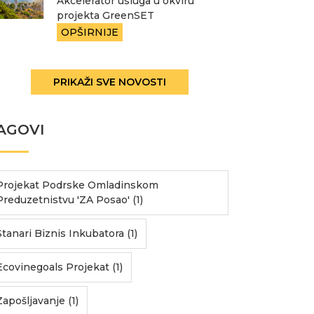
Akcelerator usluga u okviru
projekta GreenSET
OPŠIRNIJE
PRIKAŽI SVE NOVOSTI
AGOVI
Projekat Podrske Omladinskom
Preduzetnistvu 'ZA Posao' (1)
Stanari Biznis Inkubatora (1)
Ecovinegoals Projekat (1)
Zapošljavanje (1)