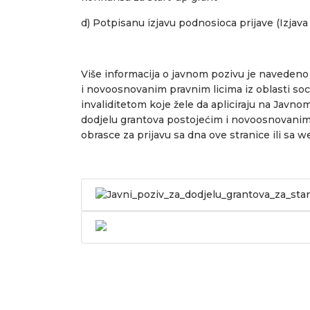
d) Potpisanu izjavu podnosioca prijave (Izjava
Više informacija o javnom pozivu je naveden
i novoosnovanim pravnim licima iz oblasti soc
invaliditetom koje žele da apliciraju na Jav
dodjelu grantova postojećim i novoosnovanim p
obrasce za prijavu sa dna ove stranice ili sa w
Javni_poziv_za_dodjelu_grantova_za_sta