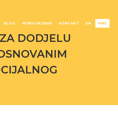
BLOG
WINDOW2BAR
KONTAKT
EN
MNE
 ZA DODJELU
OOSNOVANIM
OCIJALNOG