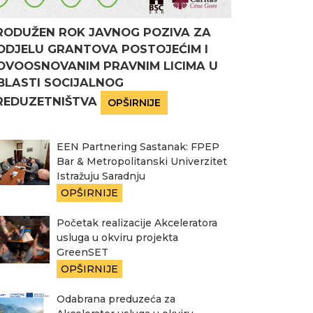
RODUŽEN ROK JAVNOG POZIVA ZA
ODJELU GRANTOVA POSTOJEĆIM I
OVOOSNOVANIM PRAVNIM LICIMA U
BLASTI SOCIJALNOG
REDUZETNIŠTVA
OPŠIRNIJE
EEN Partnering Sastanak: FPEP
Bar & Metropolitanski Univerzitet
Istražuju Saradnju
OPŠIRNIJE
Početak realizacije Akceleratora
usluga u okviru projekta
GreenSET
OPŠIRNIJE
Odabrana preduzeća za