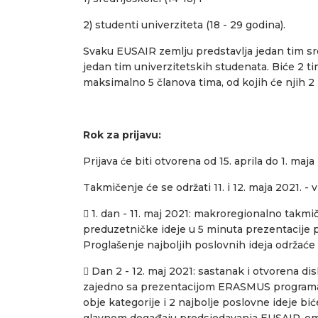
2) studenti univerziteta (18 - 29 godina).
Svaku EUSAIR zemlju predstavlja jedan tim s
jedan tim univerzitetskih studenata. Biće 2 t
maksimalno 5 članova tima, od kojih će njih 2 
Rok za prijavu:
Prijava će biti otvorena od 15. aprila do 1. maja
Takmičenje će se održati 11. i 12. maja 2021. - v
 1. dan - 11. maj 2021: makroregionalno takmi
preduzetničke ideje u 5 minuta prezentacije pr
Proglašenje najboljih poslovnih ideja održaće
 Dan 2 - 12. maj 2021: sastanak i otvorena di
zajedno sa prezentacijom ERASMUS programa z
obje kategorije i 2 najbolje poslovne ideje b
glavnom događaju predsjedavanja EUSAIR-om