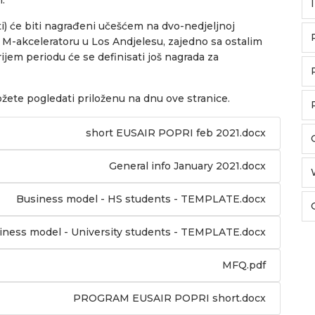
i) će biti nagrađeni učešćem na dvo-nedjeljnoj
e M-akceleratoru u Los Andjelesu, zajedno sa ostalim
rijem periodu će se definisati još nagrada za
žete pogledati priloženu na dnu ove stranice.
short EUSAIR POPRI feb 2021.docx
General info January 2021.docx
Business model - HS students - TEMPLATE.docx
iness model - University students - TEMPLATE.docx
MFQ.pdf
PROGRAM EUSAIR POPRI short.docx