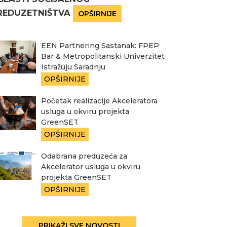
REDUZETNIŠTVA
OPŠIRNIJE
EEN Partnering Sastanak: FPEP
Bar & Metropolitanski Univerzitet
Istražuju Saradnju
OPŠIRNIJE
Početak realizacije Akceleratora
usluga u okviru projekta
GreenSET
OPŠIRNIJE
Odabrana preduzeća za
Akcelerator usluga u okviru
projekta GreenSET
OPŠIRNIJE
PRIKAŽI SVE NOVOSTI