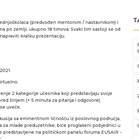
T
rednjoškolaca (predvođen mentorom / nastavnikom) i
ima po zemlji, ukupno 18 timova. Svaki tim sastoji se od
napraviti kratku prezentaciju.
 2021.
irtuelno.
čenje 2 kategorije učesnika koji predstavljaju svoje
ed žirijem (+ 5 minuta za pitanja i odgovore).
 se uveče.
skusija sa eminentnom ličnošću iz poslovnog područja,
a mlade preduzetnike; biće proglašeni pobjednici u
iće predstavljene na političkom panelu foruma EUSAIR -
.