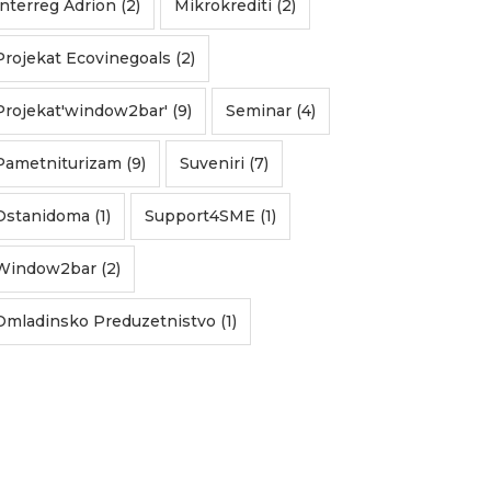
Interreg Adrion (2)
Mikrokrediti (2)
Projekat Ecovinegoals (2)
Projekat'window2bar' (9)
Seminar (4)
Pametniturizam (9)
Suveniri (7)
Ostanidoma (1)
Support4SME (1)
Window2bar (2)
Omladinsko Preduzetnistvo (1)