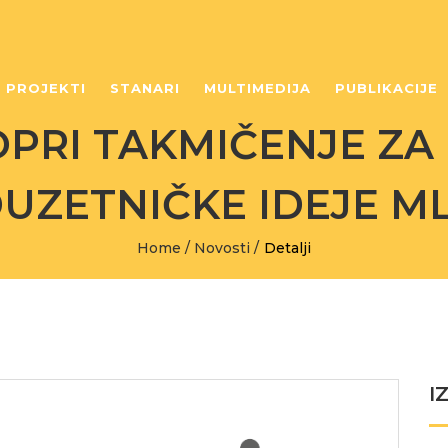
PROJEKTI
STANARI
MULTIMEDIJA
PUBLIKACIJE
OPRI TAKMIČENJE ZA
UZETNIČKE IDEJE M
Home
/
Novosti
/
Detalji
I