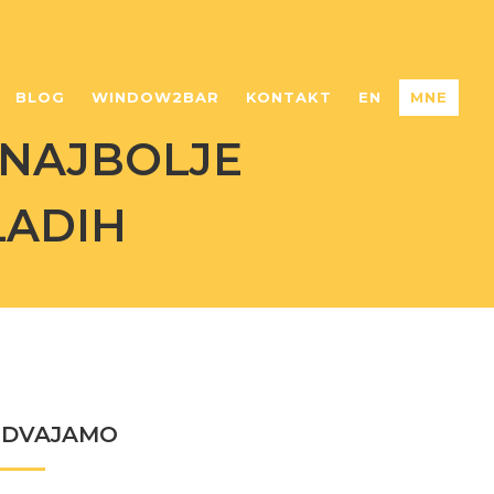
BLOG
WINDOW2BAR
KONTAKT
EN
MNE
 NAJBOLJE
LADIH
ZDVAJAMO