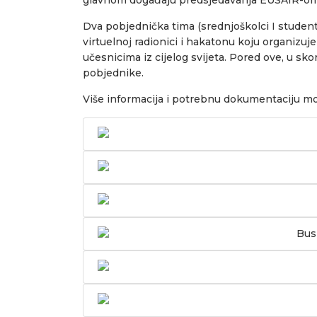
Dva pobjednička tima (srednjoškolci I student
virtuelnoj radionici i hakatonu koju organizuj
učesnicima iz cijelog svijeta. Pored ove, u sko
pobjednike.
Više informacija i potrebnu dokumentaciju mo
Bus