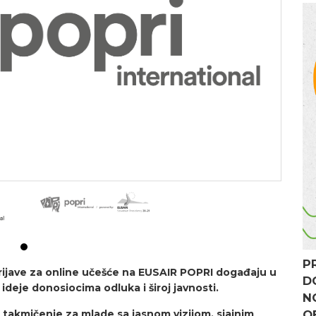
P
rijave za online učešće na EUSAIR POPRI događaju u
D
ideje donosiocima odluka i široj javnosti.
N
takmičenje za mlade sa jasnom vizijom, sjajnim
O