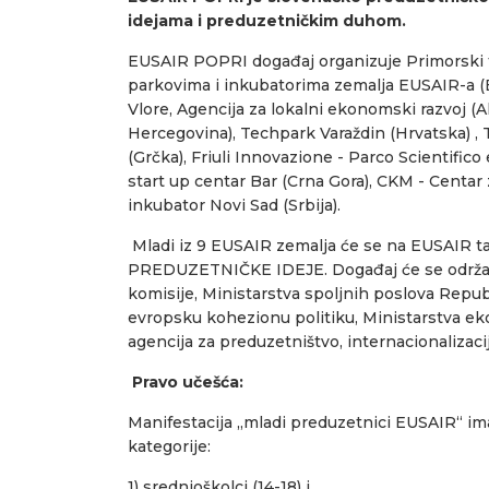
idejama i preduzetničkim duhom.
EUSAIR POPRI događaj organizuje Primorski te
parkovima i inkubatorima zemalja EUSAIR-a (EU
Vlore, Agencija za lokalni ekonomski razvoj (A
Hercegovina), Techpark Varaždin (Hrvatska) ,
(Grčka), Friuli Innovazione - Parco Scientifico 
start up centar Bar (Crna Gora), CKM - Centar
inkubator Novi Sad (Srbija).
Mladi iz 9 EUSAIR zemalja će se na EUSAIR t
PREDUZETNIČKE IDEJE. Događaj će se održat
komisije, Ministarstva spoljnih poslova Republi
evropsku kohezionu politiku, Ministarstva eko
agencija za preduzetništvo, internacionalizacij
Pravo učešća:
Manifestacija „mladi preduzetnici EUSAIR“ ima 
kategorije:
1) srednjoškolci (14-18) i