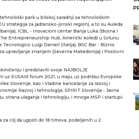
P
hnološki park u bliskoj saradnji sa tehnološkim
 strategija za jadransko-jonski region), a to su Auleda
lbanija), ICBL - Inovacioni centar Banja Luka (Bosna i
 The Entrepreneurship Hub, Američki koledž u Solunu
e Tecnologico Luigi Danieli (Italija), BSC Bar - Biznis
 za upravljanje znanjem (Severna Makedonija) i Poslovni
akmičenju i predstaviti svoje NAJBOLJE
i uz EUSAIR forum 2021, u maju, uz podršku Evropske
ke Slovenije, kao i Vladine kancelarije za razvoj i
nomije Razvoj i tehnologija, SPIRIT Slovenija - Javna
u, strana ulaganja i tehnologiju, i mnoga MSP i startupi.
za cilj da ugosti do 18 timova, podeljenih u 2