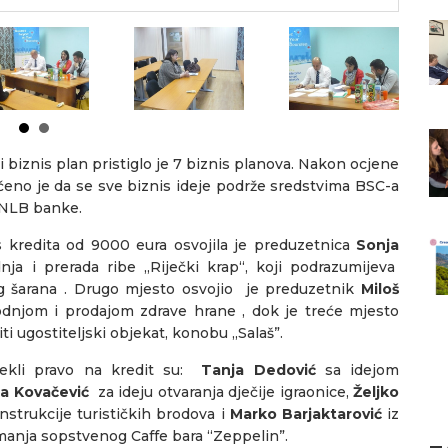
 biznis plan pristiglo je 7 biznis planova. Nakon ocjene
učeno je da se sve biznis ideje podrže sredstvima BSC-a
d NLB banke.
 kredita od 9000 eura osvojila je preduzetnica
Sonja
ja i prerada ribe ,,Riječki krap“, koji podrazumijeva
g šarana . Drugo mjesto osvojio je preduzetnik
Miloš
vodnjom i prodajom zdrave hrane , dok je treće mjesto
iti ugostiteljski objekat, konobu ,,Salaš”.
tekli pravo na kredit su:
Tanja Dedović
sa idejom
na Kovačević
za ideju otvaranja dječije igraonice,
Željko
onstrukcije turističkih brodova i
Marko Barjaktarović
iz
emanja sopstvenog Caffe bara “Zeppelin”.