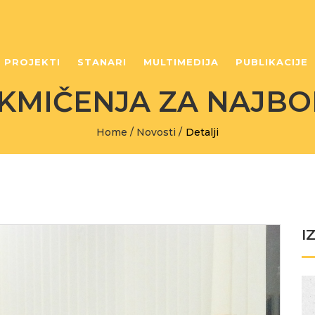
PROJEKTI
STANARI
MULTIMEDIJA
PUBLIKACIJE
KMIČENJA ZA NAJBOL
Home
/
Novosti
/
Detalji
I