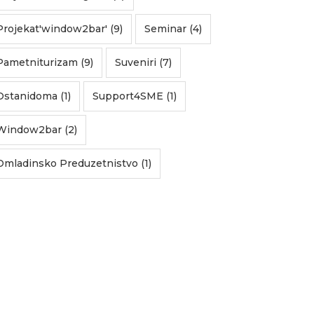
Projekat'window2bar' (9)
Seminar (4)
Pametniturizam (9)
Suveniri (7)
Ostanidoma (1)
Support4SME (1)
Window2bar (2)
Omladinsko Preduzetnistvo (1)