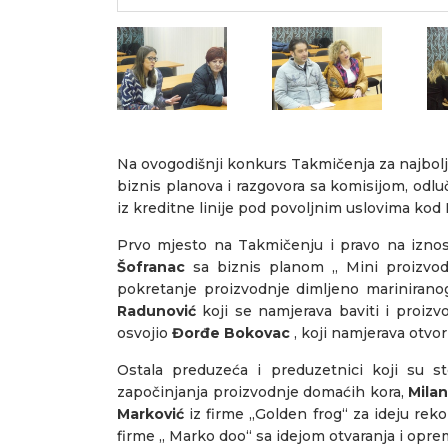
Na ovogodišnji konkurs Takmičenja za najbolji
biznis planova i razgovora sa komisijom, odl
iz kreditne linije pod povoljnim uslovima ko
Prvo mjesto na Takmičenju i pravo na iznos
Šofranac
sa biznis planom „ Mini proizvodn
pokretanje proizvodnje dimljeno marinirano
Radunović
koji se namjerava baviti i proiz
osvojio
Đorđe Bokovac
, koji namjerava otvor
Ostala preduzeća i preduzetnici koji su s
započinjanja proizvodnje domaćih kora,
Mila
Marković
iz firme ,,Golden frog“ za ideju rek
firme ,, Marko doo“ sa idejom otvaranja i opr