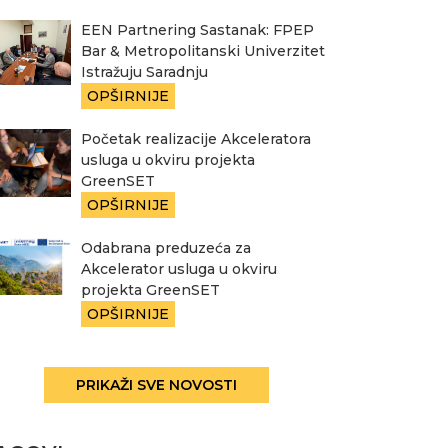
EEN Partnering Sastanak: FPEP
Bar & Metropolitanski Univerzitet
Istražuju Saradnju
OPŠIRNIJE
Početak realizacije Akceleratora
usluga u okviru projekta
GreenSET
OPŠIRNIJE
Odabrana preduzeća za
Akcelerator usluga u okviru
projekta GreenSET
OPŠIRNIJE
PRIKAŽI SVE NOVOSTI