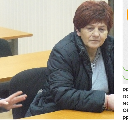
P
D
N
O
P