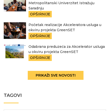
Metropolitanski Univerzitet Istražuju
Saradnju
OPŠIRNIJE
Početak realizacije Akceleratora usluga u
okviru projekta GreenSET
OPŠIRNIJE
Odabrana preduzeća za Akcelerator usluga
u okviru projekta GreenSET
OPŠIRNIJE
PRIKAŽI SVE NOVOSTI
TAGOVI