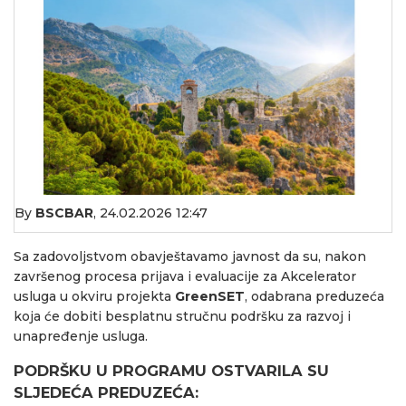
By
BSCBAR
,
24.02.2026 12:47
Sa zadovoljstvom obavještavamo javnost da su, nakon
završenog procesa prijava i evaluacije za Akcelerator
usluga u okviru projekta
GreenSET
, odabrana preduzeća
koja će dobiti besplatnu stručnu podršku za razvoj i
unapređenje usluga.
PODRŠKU U PROGRAMU OSTVARILA SU
SLJEDEĆA PREDUZEĆA: