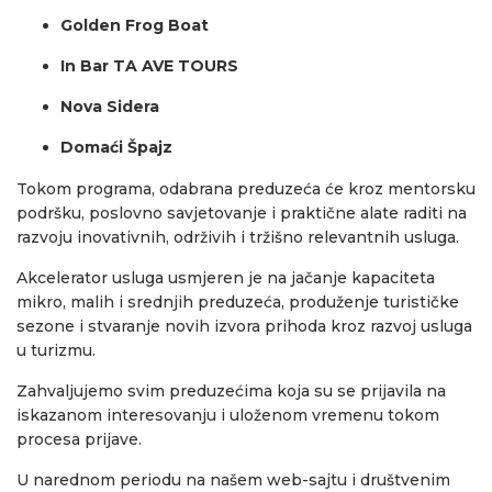
Golden Frog Boat
In Bar TA AVE TOURS
Nova Sidera
Domaći Špajz
Tokom programa, odabrana preduzeća će kroz mentorsku
podršku, poslovno savjetovanje i praktične alate raditi na
razvoju inovativnih, održivih i tržišno relevantnih usluga.
Akcelerator usluga usmjeren je na jačanje kapaciteta
mikro, malih i srednjih preduzeća, produženje turističke
sezone i stvaranje novih izvora prihoda kroz razvoj usluga
u turizmu.
Zahvaljujemo svim preduzećima koja su se prijavila na
iskazanom interesovanju i uloženom vremenu tokom
procesa prijave.
U narednom periodu na našem web-sajtu i društvenim