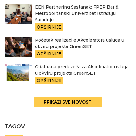
EEN Partnering Sastanak: FPEP Bar &
Metropolitanski Univerzitet Istražuju
Saradnju
OPŠIRNIJE
Početak realizacije Akceleratora usluga u
okviru projekta GreenSET
OPŠIRNIJE
Odabrana preduzeća za Akcelerator usluga
u okviru projekta GreenSET
OPŠIRNIJE
PRIKAŽI SVE NOVOSTI
TAGOVI