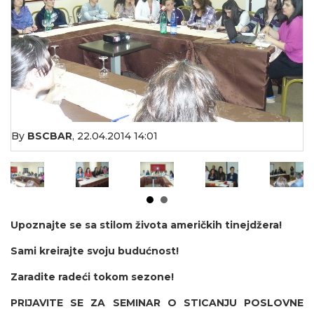
By
BSCBAR
,
22.04.2014 14:01
Upoznajte se sa stilom
ž
ivota ameri
č
kih tinejd
ž
era!
Sami kreirajte svoju budu
ć
nost!
Zaradite radeći tokom sezone!
PRIJAVITE SE ZA SEMINAR O STICANJU POSLOVNE