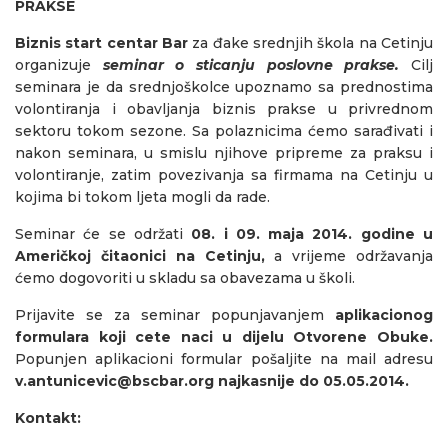
PRAKSE
Biznis start centar Bar
za đake srednjih škola na Cetinju
organizuje
seminar o sticanju poslovne prakse.
Cilj
seminara je da srednjoškolce upoznamo sa prednostima
volontiranja i obavljanja biznis prakse u privrednom
sektoru tokom sezone. Sa polaznicima ćemo sarađivati i
nakon seminara, u smislu njihove pripreme za praksu i
volontiranje, zatim povezivanja sa firmama na Cetinju u
kojima bi tokom ljeta mogli da rade.
Seminar će se održati
08. i 09. maja 2014. godine u
Američkoj čitaonici na Cetinju,
a vrijeme održavanja
ćemo dogovoriti u skladu sa obavezama u školi.
Prijavite se za seminar popunjavanjem
aplikacionog
formulara koji cete naci u dijelu
Otvorene Obuke
.
Popunjen aplikacioni formular pošaljite na mail adresu
v.antunicevic@
bscbar.org
najkasnije do 05.05.2014.
Kontakt: