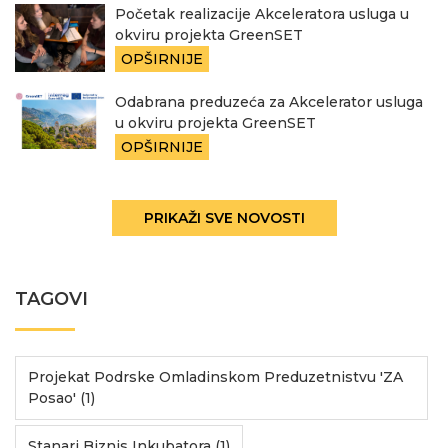
Početak realizacije Akceleratora usluga u
okviru projekta GreenSET
OPŠIRNIJE
Odabrana preduzeća za Akcelerator usluga
u okviru projekta GreenSET
OPŠIRNIJE
PRIKAŽI SVE NOVOSTI
TAGOVI
Projekat Podrske Omladinskom Preduzetnistvu 'ZA
Posao' (1)
Stanari Biznis Inkubatora (1)