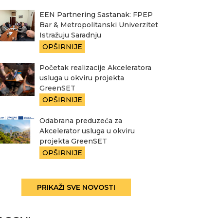
EEN Partnering Sastanak: FPEP
Bar & Metropolitanski Univerzitet
Istražuju Saradnju
OPŠIRNIJE
Početak realizacije Akceleratora
usluga u okviru projekta
GreenSET
OPŠIRNIJE
Odabrana preduzeća za
Akcelerator usluga u okviru
projekta GreenSET
OPŠIRNIJE
PRIKAŽI SVE NOVOSTI