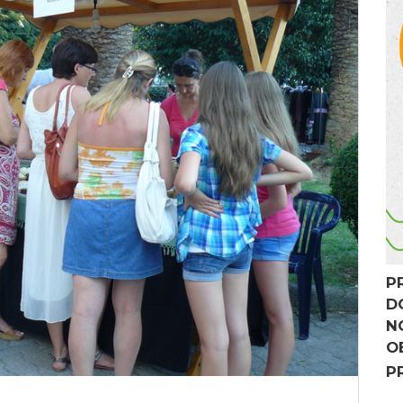
P
D
N
O
P