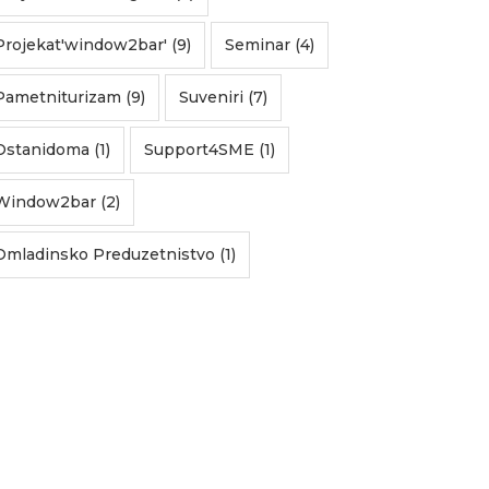
Projekat'window2bar' (9)
Seminar (4)
Pametniturizam (9)
Suveniri (7)
Ostanidoma (1)
Support4SME (1)
Window2bar (2)
Omladinsko Preduzetnistvo (1)