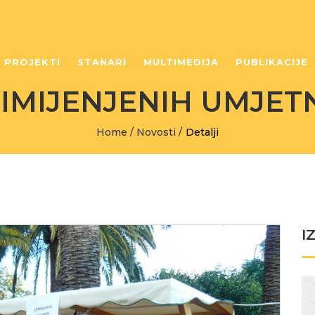
PROJEKTI
STANARI
MULTIMEDIJA
PUBLIKACIJE
IMIJENJENIH UMJETN
Home
/
Novosti
/
Detalji
I