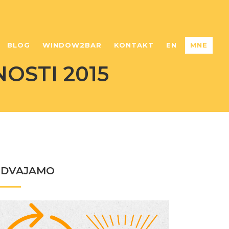
BLOG
WINDOW2BAR
KONTAKT
EN
MNE
OSTI 2015
ZDVAJAMO