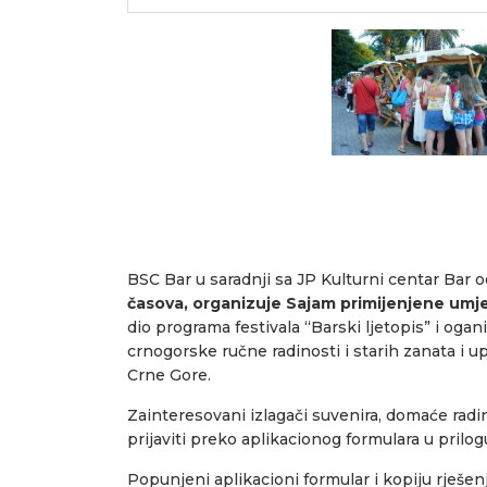
BSC Bar u saradnji sa JP Kulturni centar Bar 
časova, organizuje Sajam primijenjene umjet
dio programa festivala “Barski ljetopis” i ogan
crnogorske ručne radinosti i starih zanata i u
Crne Gore.
Zainteresovani izlagači suvenira, domaće radin
prijaviti preko aplikacionog formulara u prilog
Popunjeni aplikacioni formular i kopiju rješenja