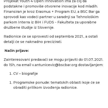
Projekat Youth 4 Open Innovation ima za cilj da
podstakne i promoviše otvorene inovacije kod mladih.
Finansiran je kroz Erasmus + Program EU, a BSC Bar ga
sprovodi kao vodeći partner u saradnji sa Tehnološkim
parkom Interra iz BiH i FUDS - Fakulteta za uporabne
družbene študije iz Slovenije.
Radionice će se sprovesti od septembra 2021., a ostali
detalji će se naknadno precizirati.
Način prijave:
Zainteresovani predavači se mogu prijaviti do 01.07..2021.
do 15h, na email
v.antunicevic@bscbar.org
dostavljanjem:
CV – biografije
Programske ponude: tematskih oblasti koje će se
obraditi prilikom izvođenja radionice.