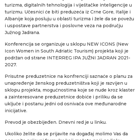
turizma, digitalnih tehnologija i viještačke inteligencije u
turizmu. Učesnici će biti preduzeća iz Crne Gore, Italije i
Albanije koja posluju u oblasti turizma i žele da se povežu
i uspostave partnerstva i poslovne veza na području
Južnog Jadrana.
Konferencija se organizuje u sklopu NEW ICONS (New
Icon Women in South Adriatic Tourism) projekta koji je
podržan od strane INTERREG IPA JUŽNI JADRAN 2021-
2027.
Prisutne preduzetnice na konfrenciji saznaće o planu za
unapređenje ženskog preduzetništva koji je razvijen u
sklopu projekta, mogućnostima koje se nude kroz klaster
a zainteresovane preduzetnice dobiće i priliku da se
uključe i postanu jedni od osnivača ove međunarodne
inicijative.
Prevod je obezbijeđen. Dnevni red je u linku.
Ukoliko želite da se prijavite na događaj molimo Vas da