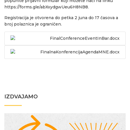
popunite prijavni formular koji možete naći na linku
https://forms.gle/abXxydgwUeu6H8NB8
.
Registracija je otvorena do petka 2 juna do 17 časova a
broj polaznica je ograničen.
FinalConferenceEventInBar.docx
FinalnaKonferencijaAgendaMNE.docx
IZDVAJAMO