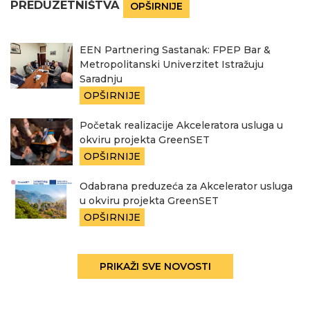
PREDUZETNIŠTVA
OPŠIRNIJE
EEN Partnering Sastanak: FPEP Bar &
Metropolitanski Univerzitet Istražuju
Saradnju
OPŠIRNIJE
Početak realizacije Akceleratora usluga u
okviru projekta GreenSET
OPŠIRNIJE
Odabrana preduzeća za Akcelerator usluga
u okviru projekta GreenSET
OPŠIRNIJE
PRIKAŽI SVE NOVOSTI