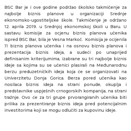
BSC Bar je i ove godine podržao školsko takmičenje za
najbolje biznis planove u organizaciji Srednje
ekonomsko-ugostiteljske škole. Takmičenje je održano
12. aprila 2019. u Srednjoj ekonomskoj školi u Baru. U
sastavu komisije za ocjenu biznis planova učenika
ispred BSC Bar, bila je Vesna Markoč. Komisija je ocijenila
11 biznis planova učenika i na osnovu biznis planova i
prezentacija biznis ideja, a sudeći po unaprijed
definisanim kriterijumima, izabrane su tri najbolje biznis
ideje sa kojima su se učenici plasirali na Međunarodnu
berzu preduzetničkih ideja koja će se organizovati na
Univerzitetu Donja Gorica. Berza pored učenika kao
nosilaca biznis ideja na strani ponude, okuplja i
predstavnike uspješnih crnogorskih kompanija, na strani
tražnje. Ovo će za tri grupe prvorangiranih učenika biti
prilika za prezentiranje biznis ideja pred potencijalnim
investitorima koji se mogu odlučiti za kupovinu ideje.