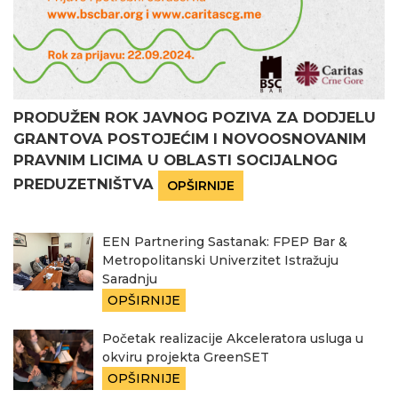
PRODUŽEN ROK JAVNOG POZIVA ZA DODJELU
GRANTOVA POSTOJEĆIM I NOVOOSNOVANIM
PRAVNIM LICIMA U OBLASTI SOCIJALNOG
PREDUZETNIŠTVA
OPŠIRNIJE
EEN Partnering Sastanak: FPEP Bar &
Metropolitanski Univerzitet Istražuju
Saradnju
OPŠIRNIJE
Početak realizacije Akceleratora usluga u
okviru projekta GreenSET
OPŠIRNIJE