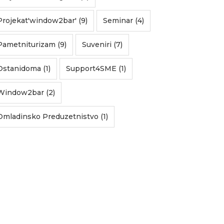
Projekat'window2bar' (9)
Seminar (4)
Pametniturizam (9)
Suveniri (7)
Ostanidoma (1)
Support4SME (1)
Window2bar (2)
Omladinsko Preduzetnistvo (1)