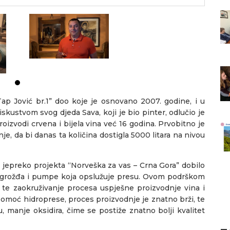
Tap Jović br.1” doo koje je osnovano 2007. godine, i u
iskustvom svog djeda Sava, koji je bio pinter, odlučio je
roizvodi crvena i bijela vina već 16 godina. Prvobitno je
je, da bi danas ta količina dostigla 5000 litara na nivou
a jepreko projekta “Norveška za vas – Crna Gora” dobilo
 grožđa i pumpe koja opslužuje presu. Ovom podrškom
, te zaokruživanje procesa uspješne proizvodnje vina i
 pomoć hidroprese, proces proizvodnje je znatno brži, te
, manje oksidira, čime se postiže znatno bolji kvalitet