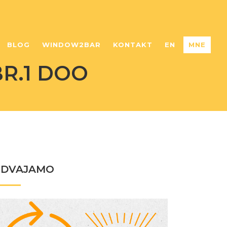
BLOG
WINDOW2BAR
KONTAKT
EN
MNE
BR.1 DOO
ZDVAJAMO