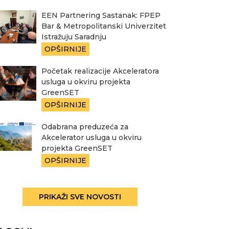
EEN Partnering Sastanak: FPEP
Bar & Metropolitanski Univerzitet
Istražuju Saradnju
OPŠIRNIJE
Početak realizacije Akceleratora
usluga u okviru projekta
GreenSET
OPŠIRNIJE
Odabrana preduzeća za
Akcelerator usluga u okviru
projekta GreenSET
OPŠIRNIJE
PRIKAŽI SVE NOVOSTI