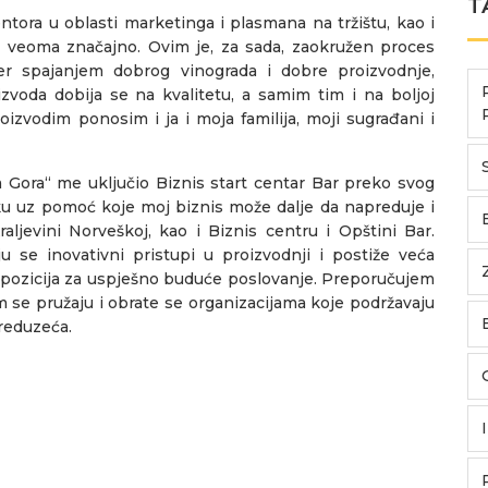
T
tora u oblasti marketinga i plasmana na tržištu, kao i
e veoma značajno. Ovim je, za sada, zaokružen proces
er spajanjem dobrog vinograda i dobre proizvodnje,
zvoda dobija se na kvalitetu, a samim tim i na boljoj
roizvodim ponosim i ja i moja familija, moji sugrađani i
 Gora“ me uključio Biznis start centar Bar preko svog
šku uz pomoć koje moj biznis može dalje da napreduje i
jevini Norveškoj, kao i Biznis centru i Opštini Bar.
ju se inovativni pristupi u proizvodnji i postiže veća
dispozicija za uspješno buduće poslovanje. Preporučujem
m se pružaju i obrate se organizacijama koje podržavaju
preduzeća.