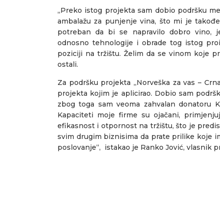
„Preko istog projekta sam dobio podršku men
ambalažu za punjenje vina, što mi je takođ
potreban da bi se napravilo dobro vino, j
odnosno tehnologije i obrade tog istog proi
poziciji na tržištu. Želim da se vinom koje p
ostali.
Za podršku projekta „Norveška za vas – Crna
projekta kojim je aplicirao. Dobio sam podr
zbog toga sam veoma zahvalan donatoru Kral
Kapaciteti moje firme su ojačani, primjenju
efikasnost i otpornost na tržištu, što je pre
svim drugim biznisima da prate prilike koje i
poslovanje“, istakao je Ranko Jović, vlasnik 