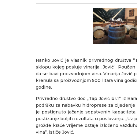
Ranko Jović je vlasnik privrednog društva “
sklopu kojeg posluje vinarija „Jović“. Poučen 
da se bavi proizvodnjom vina. Vinarija Jović p
krenula sa proizvodnjom 500 litara vina godišn
godine.
Privredno društvo doo „Tap Jović br.1“ iz Bar
podršku za nabavku hidroprese za cijeđenje
je postignuto jačanje sopstvenih kapaciteta
postizanje boljih rezultata u poslovanju. „Uz
grožđe kraće vrijeme ostaje izloženo vazduhu
vina“, ističe Jović.