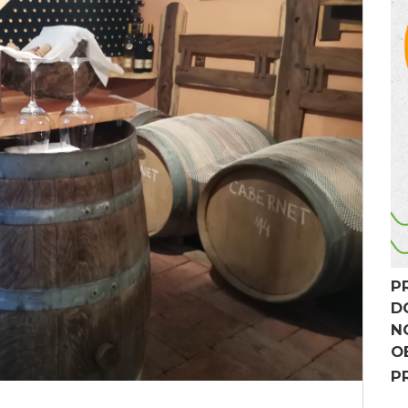
P
D
N
O
P