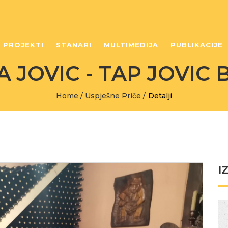
PROJEKTI
STANARI
MULTIMEDIJA
PUBLIKACIJE
A JOVIC - TAP JOVIC 
Home
/
Uspješne Priče
/
Detalji
I