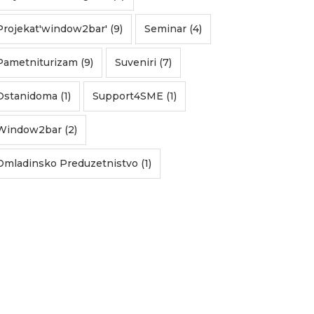
Projekat'window2bar' (9)
Seminar (4)
Pametniturizam (9)
Suveniri (7)
Ostanidoma (1)
Support4SME (1)
Window2bar (2)
Omladinsko Preduzetnistvo (1)