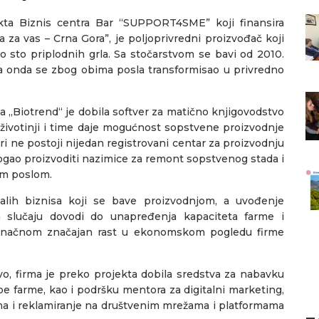
ekta Biznis centra Bar “SUPPORT4SME” koji finansira
 za vas – Crna Gora”, je poljoprivredni proizvođač koji
o sto priplodnih grla. Sa stočarstvom se bavi od 2010.
, a onda se zbog obima posla transformisao u privredno
a „Biotrend“ je dobila softver za matično knjigovodstvo
 životinji i time daje mogućnost sopstvene proizvodnje
ri ne postoji nijedan registrovani centar za proizvodnju
mogao proizvoditi nazimice za remont sopstvenog stada i
tim poslom.
malih biznisa koji se bave proizvodnjom, a uvođenje
om slučaju dovodi do unapređenja kapaciteta farme i
 konačnom značajan rast u ekonomskom pogledu firme
vo, firma je preko projekta dobila sredstva za nabavku
be farme, kao i podršku mentora za digitalni marketing,
a i reklamiranje na društvenim mrežama i platformama