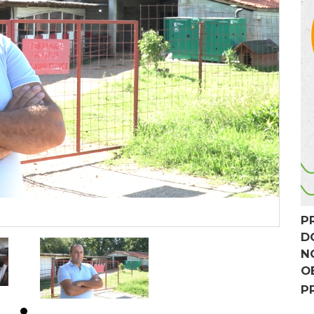
P
D
N
O
P