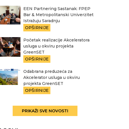
EEN Partnering Sastanak: FPEP
Bar & Metropolitanski Univerzitet
Istražuju Saradnju
OPŠIRNIJE
Početak realizacije Akceleratora
usluga u okviru projekta
GreenSET
OPŠIRNIJE
Odabrana preduzeća za
Akcelerator usluga u okviru
projekta GreenSET
OPŠIRNIJE
PRIKAŽI SVE NOVOSTI