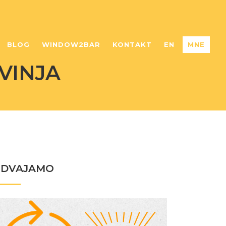
BLOG
WINDOW2BAR
KONTAKT
EN
MNE
VINJA
ZDVAJAMO