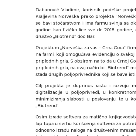
Dabanović Vladimir, korisnik podrške proj
Kraljevina Norveška preko projekta “Norveška
se bavi stočarstvom i ima farmu svinja sa ok
godine, kao fizičko lice sve do 2018. godine
društvo „Biotrend“ doo Bar.
Projektom „Norveška za vas – Crna Gora“ firm
na farmi, koji omogućava evidenciju o svakoj
priplodnih grla. S obzirom na to da u Crnoj Go
priplodnih grla, na ovaj način bi „Biotrend“ 
stada drugih poljoprivrednika koji se bave is
Cilj projekta je doprinos rastu i razvoju 
digitalizacije u poljoprivredi, u konkretn
minimiziranja slabosti u poslovanju, te u
„Biotrend“.
Osim izrade softvera za matično knjigovodst
lap topa u svrhu korišćenja softvera za potre
odnosno izradu naloga na društvenim mrežam