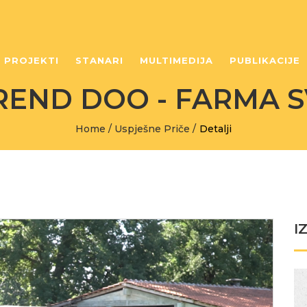
PROJEKTI
STANARI
MULTIMEDIJA
PUBLIKACIJE
REND DOO - FARMA S
Home
/
Uspješne Priče
/
Detalji
I