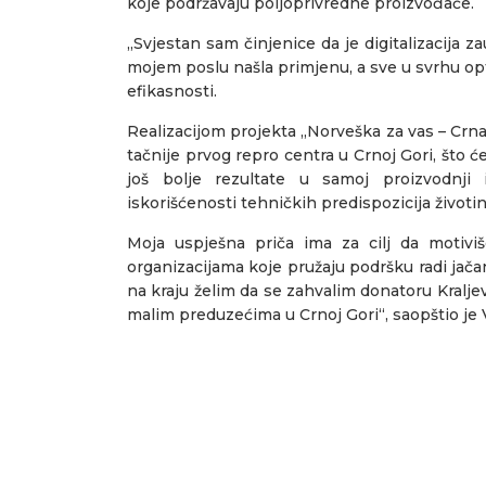
koje podržavaju poljoprivredne proizvođače.
„Svjestan sam činjenice da je digitalizacija z
mojem poslu našla primjenu, a sve u svrhu opt
efikasnosti.
Realizacijom projekta „Norveška za vas – Crna
tačnije prvog repro centra u Crnoj Gori, što će
još bolje rezultate u samoj proizvodnji 
iskorišćenosti tehničkih predispozicija životin
Moja uspješna priča ima za cilj da motivi
organizacijama koje pružaju podršku radi jačan
na kraju želim da se zahvalim donatoru Kralje
malim preduzećima u Crnoj Gori“, saopštio je 