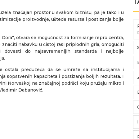
T
auzela značajan prostor u svakom biznisu, pa je tako i u
imizacije proizvodnje, uštede resursa i postizanja bolje
 Gora“, otvara se mogućnost za formiranje repro centra,
 značiti nabavku u čistoj rasi priplodnih grla, omogućiti
i dovesti do najsavremenijih standarda i najbolje
ja.
še ostala preduzeća da se umreže sa institucijama i
ja sopstvenih kapaciteta i postizanja boljih rezultata. I
vini Norveškoj na značajnoj podršci koju pružaju mikro i
Vladimir Dabanović.