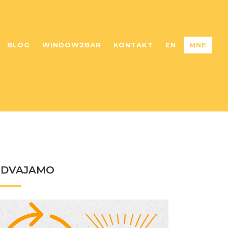
BLOG
WINDOW2BAR
KONTAKT
EN
MNE
ZDVAJAMO