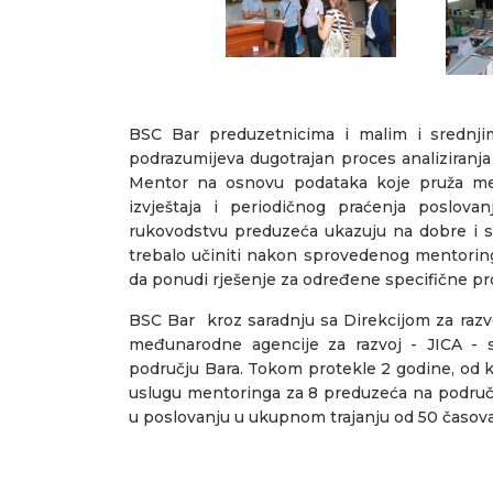
BSC Bar preduzetnicima i malim i srednj
podrazumijeva dugotrajan proces analiziranj
Mentor na osnovu podataka koje pruža me
izvještaja i periodičnog praćenja poslovan
rukovodstvu preduzeća ukazuju na dobre i sl
trebalo učiniti nakon sprovedenog mentoring
da ponudi rješenje za određene specifične p
BSC Bar kroz saradnju sa Direkcijom za razv
međunarodne agencije za razvoj - JICA - 
području Bara. Tokom protekle 2 godine, od k
uslugu mentoringa za 8 preduzeća na područ
u poslovanju u ukupnom trajanju od 50 časova