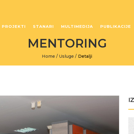
PROJEKTI
STANARI
MULTIMEDIJA
PUBLIKACIJE
MENTORING
Home
/
Usluge
/
Detalji
I