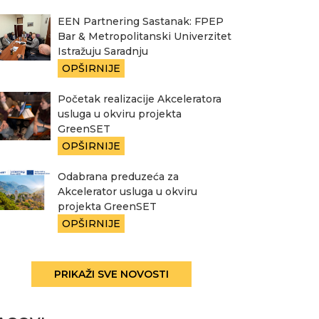
EEN Partnering Sastanak: FPEP
Bar & Metropolitanski Univerzitet
Istražuju Saradnju
OPŠIRNIJE
Početak realizacije Akceleratora
usluga u okviru projekta
GreenSET
OPŠIRNIJE
Odabrana preduzeća za
Akcelerator usluga u okviru
projekta GreenSET
OPŠIRNIJE
PRIKAŽI SVE NOVOSTI