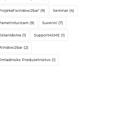
Projekat'window2bar' (9)
Seminar (4)
Pametniturizam (9)
Suveniri (7)
Ostanidoma (1)
Support4SME (1)
Window2bar (2)
Omladinsko Preduzetnistvo (1)