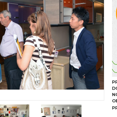
P
D
N
O
P