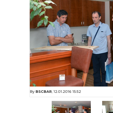
By
BSCBAR
,
12.01.2016 15:52