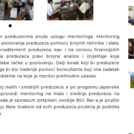
im preduzećima pruža uslugu mentoringa. Mentoring
a poslovanja preduzeća pomoću brojnih tehnika i alata.
nadžement preduzeća, kao i na osnovu finansijskih
ja preduzeća pravi brojne analize i izvještaje koje
abe tačke u poslovanju. Dalji korak koji bi preduzeće
a bi bio traženje pomoći konsultanta koji ima zadatak
robleme na koje je mentor prethodno ukazao.
oj malih i srednjih preduzeća, a po programu japanske
sprovodi mentoring na mala i srednja preduzeća na
ada je sporazum potpisan, osoblje BSC Bar-a je pružilo
ju Bara. Svakom od ovih preduzeća pružena je podrška
.