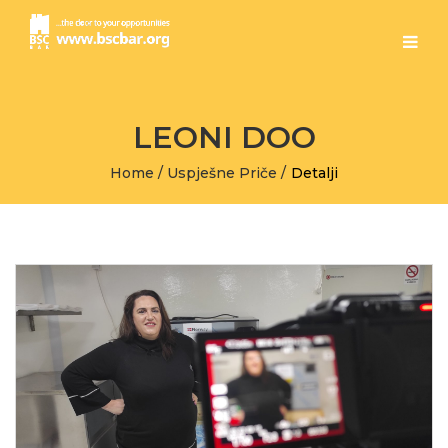
LEONI DOO
Home
/
Uspješne Priče
/
Detalji