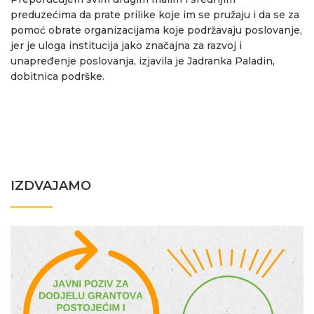
preduzećima da prate prilike koje im se pružaju i da se za
pomoć obrate organizacijama koje podržavaju poslovanje,
jer je uloga institucija jako značajna za razvoj i
unapređenje poslovanja, izjavila je Jadranka Paladin,
dobitnica podrške.
IZDVAJAMO