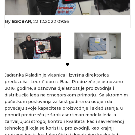
By
BSCBAR
,
23.12.2022 09:56
Jadranka Paladin je vlasnica i izvršna direktorica
preduzeća “Leoni” doo iz Bara. Preduzeće je osnovano
2016. godine, a osnovna djelatnost je proizvodnja i
distribucija leda na crnogorskom primorju. Sa skromnim
početkom poslovanja za šest godina su uspjeli da
povećaju svoje kapacitete proizvodnje i skladištenja. U
ponudi preduzeća je širok asortiman modela leda, a
zahvaljujući strogoj kontroli kvaliteta, kao i savremenoj
tehnologiji koja se koristi u proizvodnji, kao krajnji
proizvod imaju kristalno čiste i dugotrajne kocke leda