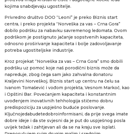
kojima snabdjevaju ugostitelje.
Privredno društvo DOO “Leoni” je preko Biznis start
centra, i preko projekta “Norveška za vas – Crna Gora”
dobilo podršku za nabavku savremenog ledomata. Ovom
podrškom je postignuto jačanje sopstvenih kapaciteta,
odnosno proširivanje kapaciteta i bolje zadovoljavanje
potreba ugostiteljske industrije.
Kroz projekat “Norveška za vas – Crna Gora” smo dobili
podršku uz pomoć koje naš porodični biznis može da
napreduje, zbog čega sam jako zahvalna donatoru
Kraljevini Norveškoj, Biznis start up centru na čelu sa
Ivanom Tomašević i vođom projekta, Vesnom Markoč, kao
i Opštini Bar. Povećanjem kapaciteta i konstantnim
uvođenjem inovativnih tehhologija stičemo dobru
predispoziciju za uspješno buduće poslovanje.
Ključnojedabudetedobroinformisani, da prije svega imate
dobre ideje i da ste svjesni da je put do uspješnog posla
uvijek težak i zahtjevan ali da se na kraju sve isplati.
Preporučujem svim drugim malim i srednjim