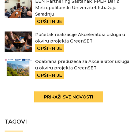
EEN Partnering Sastanak: FPEP Bar &
Metropolitanski Univerzitet Istražuju
Saradnju
OPŠIRNIJE
Početak realizacije Akceleratora usluga u
okviru projekta GreenSET
OPŠIRNIJE
Odabrana preduzeća za Akcelerator usluga
u okviru projekta GreenSET
OPŠIRNIJE
PRIKAŽI SVE NOVOSTI
TAGOVI