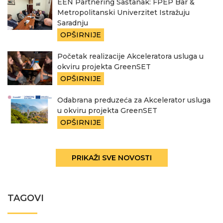
EEN Partnering Sastanak: FPEP Bar &
Metropolitanski Univerzitet Istražuju
Saradnju
OPŠIRNIJE
Početak realizacije Akceleratora usluga u
okviru projekta GreenSET
OPŠIRNIJE
Odabrana preduzeća za Akcelerator usluga
u okviru projekta GreenSET
OPŠIRNIJE
PRIKAŽI SVE NOVOSTI
TAGOVI