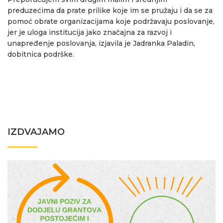
preduzećima da prate prilike koje im se pružaju i da se za
pomoć obrate organizacijama koje podržavaju poslovanje,
jer je uloga institucija jako značajna za razvoj i
unapređenje poslovanja, izjavila je Jadranka Paladin,
dobitnica podrške.
IZDVAJAMO