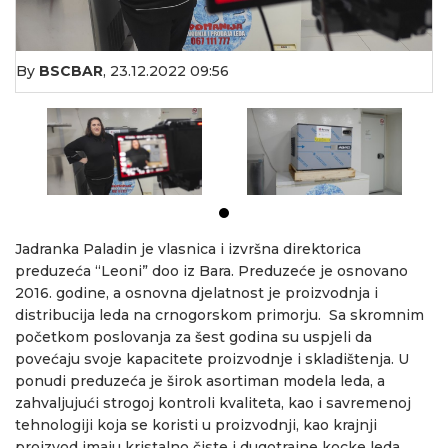
By
BSCBAR
,
23.12.2022 09:56
Jadranka Paladin je vlasnica i izvršna direktorica
preduzeća “Leoni” doo iz Bara. Preduzeće je osnovano
2016. godine, a osnovna djelatnost je proizvodnja i
distribucija leda na crnogorskom primorju. Sa skromnim
početkom poslovanja za šest godina su uspjeli da
povećaju svoje kapacitete proizvodnje i skladištenja. U
ponudi preduzeća je širok asortiman modela leda, a
zahvaljujući strogoj kontroli kvaliteta, kao i savremenoj
tehnologiji koja se koristi u proizvodnji, kao krajnji
proizvod imaju kristalno čiste i dugotrajne kocke leda