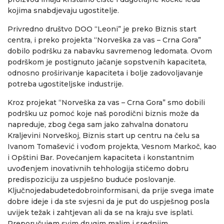
kojima snabdjevaju ugostitelje.
Privredno društvo DOO “Leoni” je preko Biznis start
centra, i preko projekta “Norveška za vas – Crna Gora”
dobilo podršku za nabavku savremenog ledomata. Ovom
podrškom je postignuto jačanje sopstvenih kapaciteta,
odnosno proširivanje kapaciteta i bolje zadovoljavanje
potreba ugostiteljske industrije.
Kroz projekat “Norveška za vas – Crna Gora” smo dobili
podršku uz pomoć koje naš porodični biznis može da
napreduje, zbog čega sam jako zahvalna donatoru
Kraljevini Norveškoj, Biznis start up centru na čelu sa
Ivanom Tomašević i vođom projekta, Vesnom Markoč, kao
i Opštini Bar. Povećanjem kapaciteta i konstantnim
uvođenjem inovativnih tehhologija stičemo dobru
predispoziciju za uspješno buduće poslovanje.
Ključnojedabudetedobroinformisani, da prije svega imate
dobre ideje i da ste svjesni da je put do uspješnog posla
uvijek težak i zahtjevan ali da se na kraju sve isplati.
Preporučujem svim drugim malim i srednjim