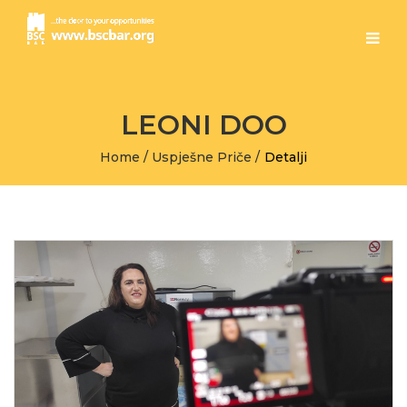
LEONI DOO
Home
/
Uspješne Priče
/
Detalji