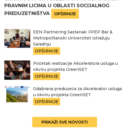
PRAVNIM LICIMA U OBLASTI SOCIJALNOG
PREDUZETNIŠTVA
OPŠIRNIJE
EEN Partnering Sastanak: FPEP Bar &
Metropolitanski Univerzitet Istražuju
Saradnju
OPŠIRNIJE
Početak realizacije Akceleratora usluga u
okviru projekta GreenSET
OPŠIRNIJE
Odabrana preduzeća za Akcelerator usluga
u okviru projekta GreenSET
OPŠIRNIJE
PRIKAŽI SVE NOVOSTI