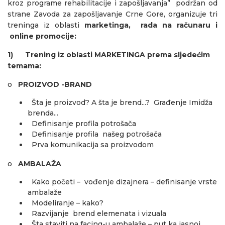
kroz programe rehabilitacije i zapošljavanja”
podržan od
strane Zavoda za zapošljavanje Crne Gore
, organizuje tri
treninga iz oblasti
marketinga, rada na računaru i
online promocije:
1)
Trening iz oblasti MARKETINGA prema sljedećim
temama:
o
PROIZVOD -BRAND
Šta je proizvod? A šta je brend...? Građenje Imidža
brenda...
Definisanje profila potrošača
Definisanje profila našeg potrošača
Prva komunikacija sa proizvodom
o
AMBALAŽA
Kako početi – vođenje dizajnera – definisanje vrste
ambalaže
Modeliranje – kako?
Razvijanje brend elemenata i vizuala
Šta staviti na facing-u ambalaže – put ka jasnoj