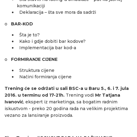
komunikaciji
Deklaracija – šta sve mora da sadrži
o
BAR-KOD
Šta je to?
Kako i gdje dobiti bar kodove?
Implementacija bar kod-a
o
FORMIRANJE CIJENE
Struktura cijene
Načini formiranja cijene
Trening će se održati u sali BSC-a u Baru 5., 6. i 7. jula
2016. u terminu od 17-21h.
Trening vodi
Mr Tatjana
Ivanović
, ekspert iz marketinga, sa bogatim radnim
iskustvom - preko 20 godina rada na velikim projektima
vezano za lansiranje proizvoda.