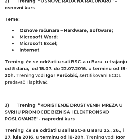
2)
Trening “OSNOVE RADA NA RAČUNARU” –
osnovni kurs
Teme:
Osnove računara – Hardware, Software;
Microsoft Word;
Microsoft Excel;
Internet
Trening će se održati u sali BSC-a u Baru, u trajanju
od 5 dana, od 18.07. do 22.07.2016. u terminu od 18-
20h.
Trening vodi
Igor Perčobić,
sertifikovani ECDL
predavač i ispitivač.
3)
Trening “KORIŠTENJE DRUŠTVENIH MREŽA U
SVRHU PROMOCIJE BIZNISA I ELEKTRONSKO
POSLOVANJE' - napredni kurs
Trening će se održati u sali BSC-a u Baru 25., 26., i
27. jula 2016. u terminu od 18-20h.
Trening vodi
Igor