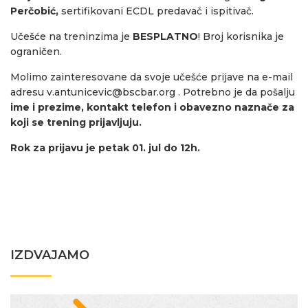
Perčobić,
sertifikovani ECDL predavač i ispitivač.
Učešće na treninzima je
BESPLATNO
! Broj korisnika je
ograničen.
Molimo zainteresovane da svoje učešće prijave na e-mail
adresu
v.antunicevic@bscbar.org
. Potrebno je da pošalju
ime i prezime, kontakt telefon i obavezno naznače za
koji se trening prijavljuju.
Rok za prijavu je petak 01. jul do 12h.
IZDVAJAMO