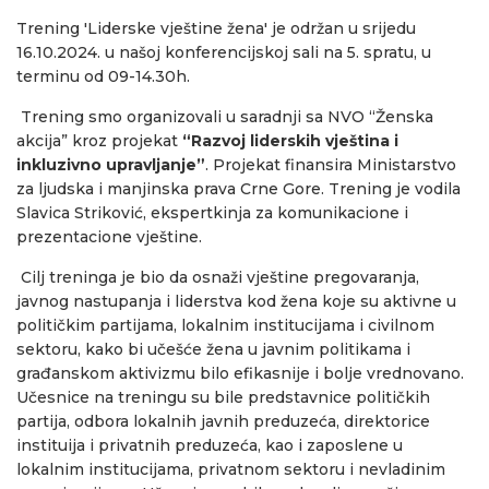
Trening 'Liderske vještine žena' je održan u srijedu
16.10.2024. u našoj konferencijskoj sali na 5. spratu, u
terminu od 09-14.30h.
Trening smo organizovali u saradnji sa NVO “Ženska
akcija” kroz projekat
“Razvoj liderskih vještina i
inkluzivno upravljanje”
. Projekat finansira Ministarstvo
za ljudska i manjinska prava Crne Gore. Trening je vodila
Slavica Striković, ekspertkinja za komunikacione i
prezentacione vještine.
Cilj treninga je bio da osnaži vještine pregovaranja,
javnog nastupanja i liderstva kod žena koje su aktivne u
političkim partijama, lokalnim institucijama i civilnom
sektoru, kako bi učešće žena u javnim politikama i
građanskom aktivizmu bilo efikasnije i bolje vrednovano.
Učesnice na treningu su bile predstavnice političkih
partija, odbora lokalnih javnih preduzeća, direktorice
instituija i privatnih preduzeća, kao i zaposlene u
lokalnim institucijama, privatnom sektoru i nevladinim