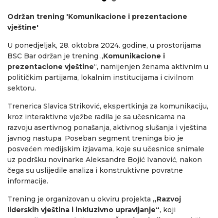
Održan trening 'Komunikacione i prezentacione
vještine'
U ponedjeljak, 28. oktobra 2024. godine, u prostorijama
BSC Bar održan je trening „
Komunikacione i
prezentacione vještine
“, namijenjen ženama aktivnim u
političkim partijama, lokalnim institucijama i civilnom
sektoru.
Trenerica Slavica Striković, ekspertkinja za komunikaciju,
kroz interaktivne vježbe radila je sa učesnicama na
razvoju asertivnog ponašanja, aktivnog slušanja i vještina
javnog nastupa. Poseban segment treninga bio je
posvećen medijskim izjavama, koje su učesnice snimale
uz podršku novinarke Aleksandre Bojić Ivanović, nakon
čega su uslijedile analiza i konstruktivne povratne
informacije.
Trening je organizovan u okviru projekta
„Razvoj
liderskih vještina i inkluzivno upravljanje“
, koji