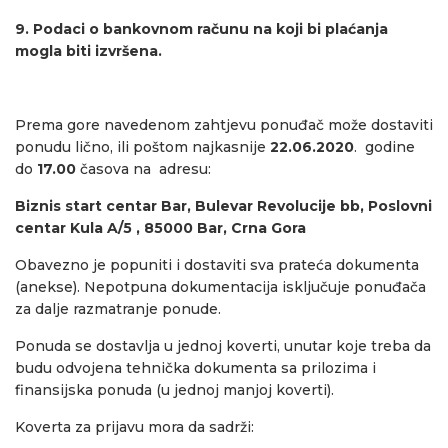
9. Podaci o bankovnom računu na koji bi plaćanja
mogla biti izvršena.
Prema gore navedenom zahtjevu ponuđač može dostaviti
ponudu lično, ili poštom najkasnije
22.06.2020
. godine
do
17.00
časova na adresu:
Biznis start centar Bar, Bulevar Revolucije bb, Poslovni
centar Kula A/5 , 85000 Bar, Crna Gora
Obavezno je popuniti i dostaviti sva prateća dokumenta
(anekse). Nepotpuna dokumentacija isključuje ponuđača
za dalje razmatranje ponude.
Ponuda se dostavlja u jednoj koverti, unutar koje treba da
budu odvojena tehnička dokumenta sa prilozima i
finansijska ponuda (u jednoj manjoj koverti).
Koverta za prijavu mora da sadrži: