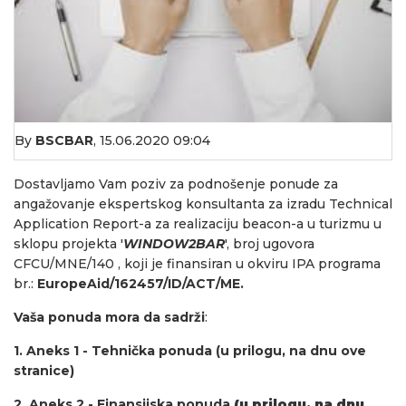
By
BSCBAR
,
15.06.2020 09:04
Dostavljamo Vam poziv za podnošenje ponude za
angažovanje ekspertskog konsultanta za izradu Technical
Application Report-a za realizaciju beacon-a u turizmu u
sklopu projekta '
WINDOW2BAR
', broj ugovora
CFCU/MNE/140 , koji je finansiran u okviru IPA programa
br.:
EuropeAid/162457/ID/ACT/ME.
Vaša ponuda mora da sadrži
:
1. Aneks 1 - Tehnička ponuda (u prilogu, na dnu ove
stranice)
2. Aneks 2 - Finansijska ponuda
(u prilogu, na dnu