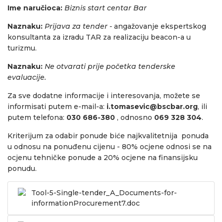
Ime naručioca:
Biznis start centar Bar
Naznaku:
Prijava za tender -
angažovanje ekspertskog
konsultanta za izradu TAR za realizaciju beacon-a u
turizmu.
Naznaku:
Ne otvarati prije početka tenderske
evaluacije.
Za sve dodatne informacije i interesovanja, možete se
informisati putem e-mail-a:
i.tomasevic@bscbar.org
, ili
putem telefona:
030 686-380
, odnosno
069 328 304
.
Kriterijum za odabir ponude biće najkvalitetnija ponuda
u odnosu na ponuđenu cijenu - 80% ocjene odnosi se na
ocjenu tehničke ponude a 20% ocjene na finansijsku
ponudu.
Tool-5-Single-tender_A_Documents-for-
informationProcurement7.doc