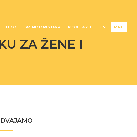
BLOG
WINDOW2BAR
KONTAKT
EN
MNE
KU ZA ŽENE I
ZDVAJAMO