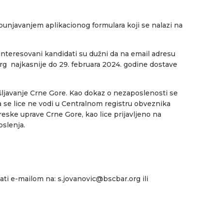
punjavanjem aplikacionog formulara koji se nalazi na
nteresovani kandidati su dužni da na email adresu
rg najkasnije do 29. februara 2024. godine dostave
šljavanje Crne Gore. Kao dokaz o nezaposlenosti se
a se lice ne vodi u Centralnom registru obveznika
eske uprave Crne Gore, kao lice prijavljeno na
slenja.
ati e-mailom na: s.jovanovic@bscbar.org ili