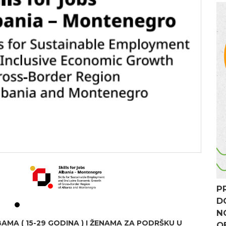
P
D
N
MA ( 15-29 GODINA ) I ŽENAMA ZA PODRŠKU U
O