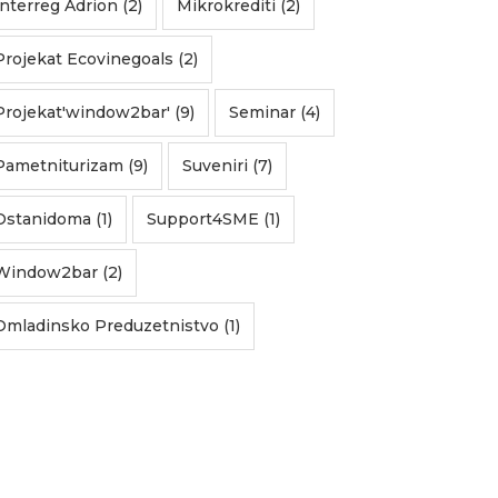
Interreg Adrion (2)
Mikrokrediti (2)
Projekat Ecovinegoals (2)
Projekat'window2bar' (9)
Seminar (4)
Pametniturizam (9)
Suveniri (7)
Ostanidoma (1)
Support4SME (1)
Window2bar (2)
Omladinsko Preduzetnistvo (1)