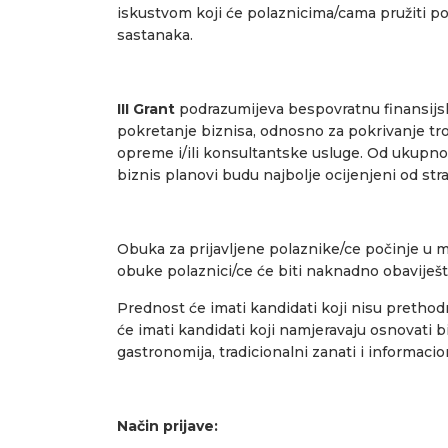
iskustvom koji će polaznicima/cama pružiti po
sastanaka.
III Grant
podrazumijeva bespovratnu finansijsk
pokretanje biznisa, odnosno za pokrivanje tr
opreme i/ili konsultantske usluge. Od ukupno 1
biznis planovi budu najbolje ocijenjeni od st
Obuka za prijavljene polaznike/ce počinje u
obuke polaznici/ce će biti naknadno obaviješt
Prednost će imati kandidati koji nisu pretho
će imati kandidati koji namjeravaju osnovati bi
gastronomija, tradicionalni zanati i informaci
Način prijave: