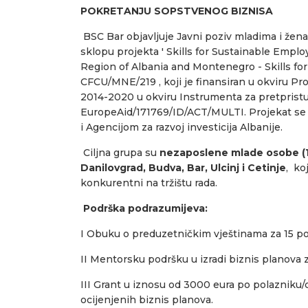
POKRETANJU SOPSTVENOG BIZNISA
BSC Bar objavljuje Javni poziv mladima i žen
sklopu projekta ' Skills for Sustainable Emp
Region of Albania and Montenegro - Skills fo
CFCU/MNE/219 , koji je finansiran u okviru Pr
2014-2020 u okviru Instrumenta za pretpristu
EuropeAid/171769/ID/ACT/MULTI. Projekat se
i Agencijom za razvoj investicija Albanije.
Ciljna grupa su
nezaposlene mlade osobe (15
Danilovgrad, Budva, Bar, Ulcinj i Cetinje
, ko
konkurentni na tržištu rada.
Podrška podrazumijeva:
I Obuku o preduzetničkim vještinama za 15 po
II Mentorsku podršku u izradi biznis planova za
III Grant u iznosu od 3000 eura po polazniku/
ocijenjenih biznis planova.