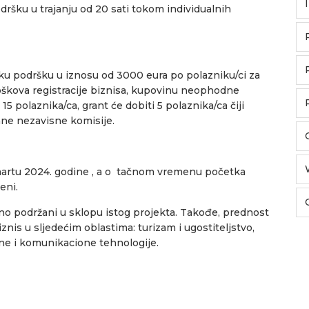
dršku u trajanju od 20 sati tokom individualnih
u podršku u iznosu od 3000 eura po polazniku/ci za
oškova registracije biznisa, kupovinu neophodne
5 polaznika/ca, grant će dobiti 5 polaznika/ca čiji
rane nezavisne komisije.
 martu 2024. godine , a o tačnom vremenu početka
eni.
dno podržani u sklopu istog projekta. Takođe, prednost
znis u sljedećim oblastima: turizam i ugostiteljstvo,
one i komunikacione tehnologije.