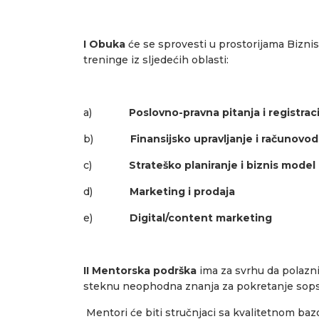
I Obuka
će se sprovesti u prostorijama Bizni
treninge iz sljedećih oblasti:
a)
Poslovno-pravna pitanja i registraci
b)
Finansijsko upravljanje i računovo
c)
Strateško planiranje i biznis model
d)
Marketing i prodaja
e)
Digital/content marketing
II Mentorska podrška
ima za svrhu da polazni
steknu neophodna znanja za pokretanje sops
Mentori će biti stručnjaci sa kvalitetnom ba