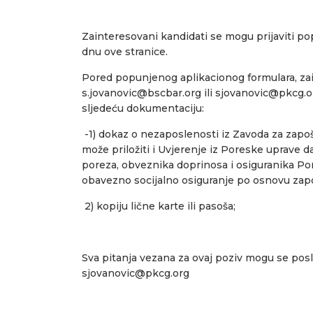
Zainteresovani kandidati se mogu prijaviti po
dnu ove stranice.
Pored popunjenog aplikacionog formulara, zai
s.jovanovic@bscbar.org ili sjovanovic@pkcg.o
sljedeću dokumentaciju:
-1) dokaz o nezaposlenosti iz Zavoda za zapo
može priložiti i Uvjerenje iz Poreske uprave d
poreza, obveznika doprinosa i osiguranika Por
obavezno socijalno osiguranje po osnovu zapo
2) kopiju lične karte ili pasoša;
Sva pitanja vezana za ovaj poziv mogu se posl
sjovanovic@pkcg.org