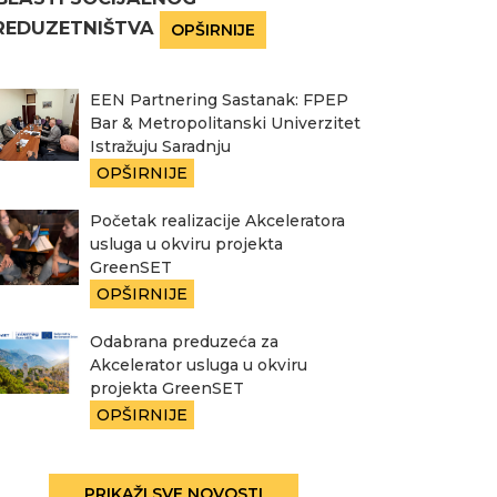
REDUZETNIŠTVA
OPŠIRNIJE
EEN Partnering Sastanak: FPEP
Bar & Metropolitanski Univerzitet
Istražuju Saradnju
OPŠIRNIJE
Početak realizacije Akceleratora
usluga u okviru projekta
GreenSET
OPŠIRNIJE
Odabrana preduzeća za
Akcelerator usluga u okviru
projekta GreenSET
OPŠIRNIJE
PRIKAŽI SVE NOVOSTI