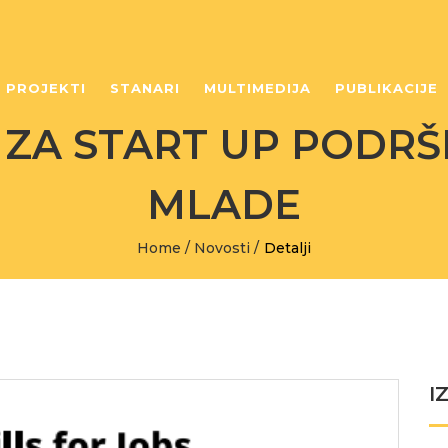
PROJEKTI
STANARI
MULTIMEDIJA
PUBLIKACIJE
 ZA START UP PODRŠ
MLADE
Home
/
Novosti
/
Detalji
I