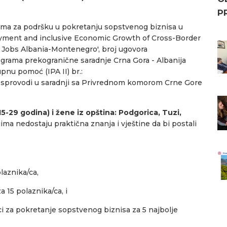
P
ama za podršku u pokretanju sopstvenog biznisa u
loyment and inclusive Economic Growth of Cross-Border
r Jobs Albania-Montenegro', broj ugovora
ograma prekogranične saradnje Crna Gora - Albanija
pnu pomoć (IPA II) br.:
 sprovodi u saradnji sa Privrednom komorom Crne Gore
-29 godina) i žene iz opština: Podgorica, Tuzi,
jima nedostaju praktična znanja i vještine da bi postali
laznika/ca,
 15 polaznika/ca, i
ci za pokretanje sopstvenog biznisa za 5 najbolje