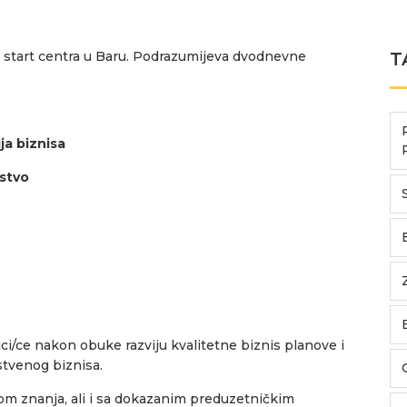
s start centra u Baru. Podrazumijeva dvodnevne
T
ja biznisa
dstvo
ci/ce nakon obuke razviju kvalitetne biznis planove i
tvenog biznisa.
zom znanja, ali i sa dokazanim preduzetničkim