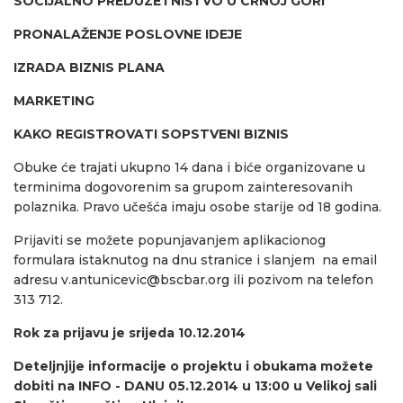
SOCIJALNO PREDUZETNIŠTVO U CRNOJ GORI
PRONALAŽENJE POSLOVNE IDEJE
IZRADA BIZNIS PLANA
MARKETING
KAKO REGISTROVATI SOPSTVENI BIZNIS
Obuke će trajati ukupno 14 dana i biće organizovane u
terminima dogovorenim sa grupom zainteresovanih
polaznika. Pravo učešća imaju osobe starije od 18 godina.
Prijaviti se možete popunjavanjem aplikacionog
formulara istaknutog na dnu stranice i slanjem na email
adresu
v.antunicevic@bscbar.org
ili pozivom na telefon
313 712.
Rok za prijavu je srijeda 10.12.2014
Deteljnjije informacije o projektu i obukama možete
dobiti na
INFO - DANU 05.12.2014 u 13:00 u Velikoj sali