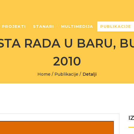
PROJEKTI
STANARI
MULTIMEDIJA
PUBLIKACIJE
STA RADA U BARU, BU
2010
Home
/
Publikacije
/
Detalji
I