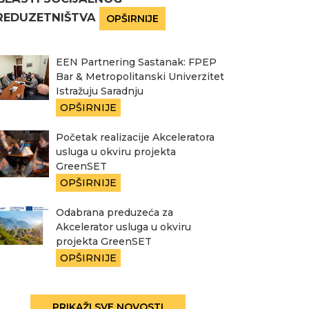
REDUZETNIŠTVA
OPŠIRNIJE
EEN Partnering Sastanak: FPEP
Bar & Metropolitanski Univerzitet
Istražuju Saradnju
OPŠIRNIJE
Početak realizacije Akceleratora
usluga u okviru projekta
GreenSET
OPŠIRNIJE
Odabrana preduzeća za
Akcelerator usluga u okviru
projekta GreenSET
OPŠIRNIJE
PRIKAŽI SVE NOVOSTI