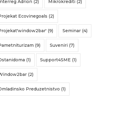
Interreg Adrion (2)
Mikrokrediti (2)
Projekat Ecovinegoals (2)
Projekat'window2bar' (9)
Seminar (4)
Pametniturizam (9)
Suveniri (7)
Ostanidoma (1)
Support4SME (1)
Window2bar (2)
Omladinsko Preduzetnistvo (1)