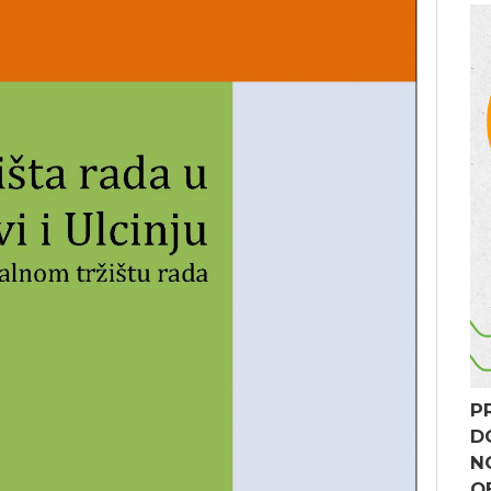
P
D
N
O