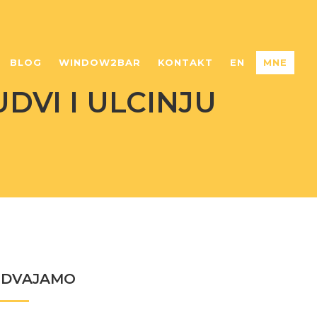
BLOG
WINDOW2BAR
KONTAKT
EN
MNE
DVI I ULCINJU
ZDVAJAMO