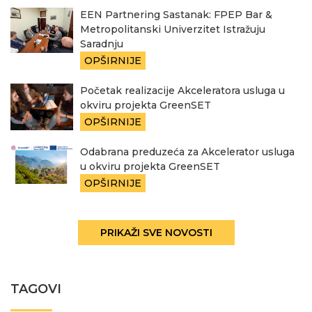
EEN Partnering Sastanak: FPEP Bar &
Metropolitanski Univerzitet Istražuju
Saradnju
OPŠIRNIJE
Početak realizacije Akceleratora usluga u
okviru projekta GreenSET
OPŠIRNIJE
Odabrana preduzeća za Akcelerator usluga
u okviru projekta GreenSET
OPŠIRNIJE
PRIKAŽI SVE NOVOSTI
TAGOVI