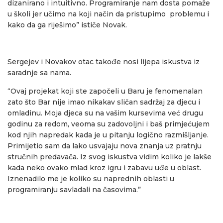
dizanirano i intuitivno. Programiranje nam dosta pomaže
u školi jer učimo na koji način da pristupimo problemu i
kako da ga riješimo” ističe Novak.
Sergejev i Novakov otac takođe nosi lijepa iskustva iz
saradnje sa nama.
“Ovaj projekat koji ste započeli u Baru je fenomenalan
zato što Bar nije imao nikakav sličan sadržaj za djecu i
omladinu. Moja djeca su na vašim kursevima već drugu
godinu za redom, veoma su zadovoljni i baš primjećujem
kod njih napredak kada je u pitanju logično razmišljanje.
Primijetio sam da lako usvajaju nova znanja uz pratnju
stručnih predavača. Iz svog iskustva vidim koliko je lakše
kada neko ovako mlad kroz igru i zabavu uđe u oblast.
Iznenadilo me je koliko su naprednih oblasti u
programiranju savladali na časovima.”