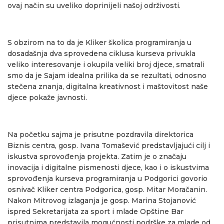
ovaj način su uveliko doprinijeli našoj održivosti.
S obzirom na to da je Kliker školica programiranja u
dosadašnja dva sprovedena ciklusa kurseva privukla
veliko interesovanje i okupila veliki broj djece, smatrali
smo da je Sajam idealna prilika da se rezultati, odnosno
stečena znanja, digitalna kreativnost i maštovitost naše
djece pokaže javnosti.
Na početku sajma je prisutne pozdravila direktorica
Biznis centra, gosp. Ivana Tomašević predstavljajući cilj i
iskustva sprovođenja projekta. Zatim je o značaju
inovacija i digitalne pismenosti djece, kao i o iskustvima
sprovođenja kurseva programiranja u Podgorici govorio
osnivač Kliker centra Podgorica, gosp. Mitar Moračanin.
Nakon Mitrovog izlaganja je gosp. Marina Stojanović
ispred Sekretarijata za sport i mlade Opštine Bar
prisutnima predstavila mogućnosti podrške za mlade od