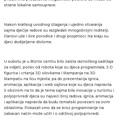
strane lokalne samouprave.
Nakon kratkog uvodnog izlaganja i ujedno otvaranja
sajma dječije radove su razgledali mnogobrojni roditelji,
članovi uže i šire porodice i drugi posjetioci. Na kraju su
djeci dodijeljene diolome.
U subotu je u Biznis centru bilo zaista raznolikog sadržaja
za vidjeti, počev od robota koje su djeca programirala, 3 D
figurica i crtanja 3D olovkama i štampanja na 3D
štampaču na licu mjesta, pa do prezentacija igrica,
animacija, aplikacija i web sajtova koje su djeca napravila.
S obzirom na to da je tema sajma bila inovacije u turizmu i
poljoprivredi djeca su najveći broj radova, igrica, animacija
i aplikacija napravila da budu tematski povezani sa ovim
oblastima. Pokazali smo da se kroz programiranje na
zabavan način može učiti i o održivoj poljoprivredi,