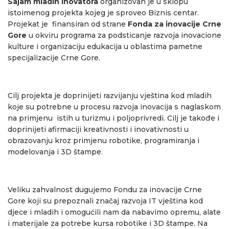
Sajam mladih inovatora
organizovan je u sklopu
istoimenog projekta kojeg je sproveo Biznis centar.
Projekat je finansiran od strane
Fonda za inovacije Crne
Gore
u okviru programa za podsticanje razvoja inovacione
kulture i organizaciju edukacija u oblastima pametne
specijalizacije Crne Gore.
Cilj projekta je doprinijeti razvijanju vještina kod mladih
koje su potrebne u procesu razvoja inovacija s naglaskom
na primjenu istih u turizmu i poljoprivredi. Cilj je takođe i
doprinijeti afirmaciji kreativnosti i inovativnosti u
obrazovanju kroz primjenu robotike, programiranja i
modelovanja i 3D štampe.
Veliku zahvalnost dugujemo Fondu za inovacije Crne
Gore koji su prepoznali značaj razvoja IT vještina kod
djece i mladih i omogućili nam da nabavimo opremu, alate
i materijale za potrebe kursa robotike i 3D štampe. Na