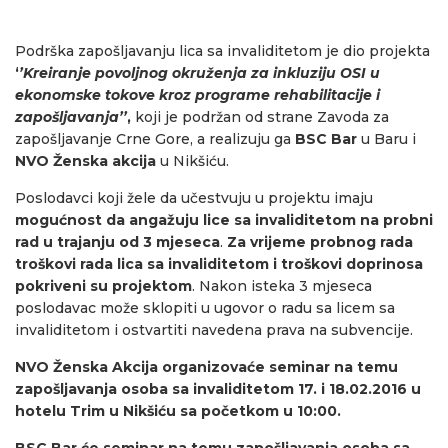
Podrška zapošljavanju lica sa invaliditetom je dio projekta
‘
’
Kreiranje povoljnog okruženja za inkluziju OSI u
ekonomske tokove kroz programe rehabilitacije i
zapošljavanja’’
,
koji je podržan od strane Zavoda za
zapošljavanje Crne Gore, a realizuju ga
BSC Bar
u Baru i
NVO Ženska akcija
u Nikšiću.
Poslodavci koji žele da učestvuju u projektu imaju
mogućnost da angažuju lice sa invaliditetom na probni
rad u trajanju od 3 mjeseca
.
Za vrijeme probnog rada
troškovi rada lica sa invaliditetom i troškovi doprinosa
pokriveni su projektom
. Nakon isteka 3 mjeseca
poslodavac može sklopiti u ugovor o radu sa licem sa
invaliditetom i ostvartiti navedena prava na subvencije.
NVO Ženska Akcija
organizovaće seminar na temu
zapošljavanja osoba sa invaliditetom 17. i 18.02.2016 u
hotelu Trim u Nikšiću sa početkom u 10:00.
BSC Bar
će seminar na temu zapošljavanja osoba sa