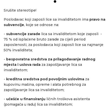
Srušite stereotipe!
Poslodavac koji zaposli lice sa invaliditetom ima
pravo na
subvencije
, koje se odnose na:
-
subvencije zarade
lica sa invaliditetom koje zaposli -
75 % od isplaćene bruto zarade za cijeli period
zaposlenosti, za poslodavca koji zaposli lice sa najmanje
50% invaliditeta;
-
bespovratna sredstva za prilago
đ
avanje radnog
mjesta i uslova rada
za zapošljavanje lica sa
invaliditetom;
-
kreditna sredstva pod povoljnim uslovima
za
kupovinu mašina, opreme i alata potrebnog za
zapošljavanje lica sa invaliditetom;
-
učešće u finansiranju
ličnih troškova asistenta
(pomagača u radu) lica sa invaliditetom;