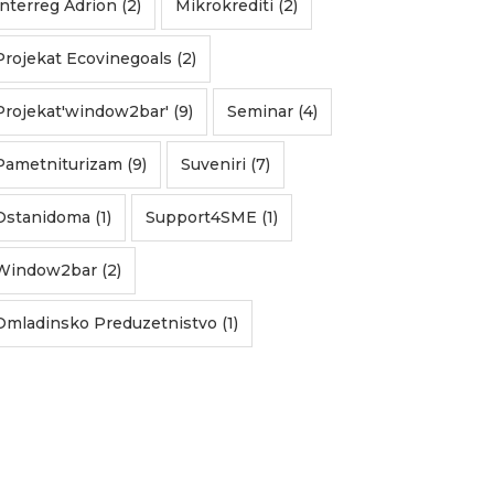
Interreg Adrion (2)
Mikrokrediti (2)
Projekat Ecovinegoals (2)
Projekat'window2bar' (9)
Seminar (4)
Pametniturizam (9)
Suveniri (7)
Ostanidoma (1)
Support4SME (1)
Window2bar (2)
Omladinsko Preduzetnistvo (1)