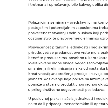
i tretmana i sprečavanju bilo kakvog oblika d
Polaznicima seminara - predstavnicima kompa
postojećim i potencijalnim zaposlenima treba 
posvećenost stvaranju radnih uslova koji podst
dostojanstvo, te pravovremeno eliminišu uzrok
Posvećenost pitanjima jednakosti i nediskrimi
prirode, već se predanost ove vrste mora pra
benefite preduzećima, posebno u kontekstu: 
kvalifikovane radne snage; većeg zadovoljstva,
smanjenja ili eliminisanja rizika od nastanka 
kreativnosti; unapređenja prodaje i razvoja pos
javnosti. Poslovanje koje počiva na razumijev
pomaže u stvaraju produktivnog radnog okruže
u prilog društvene odgovornosti poslodavca.
U poslovnoj praksi, načela jednakosti i nedis
na to da li pripadaju menadžerskim ili operati