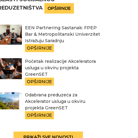
REDUZETNIŠTVA
OPŠIRNIJE
EEN Partnering Sastanak: FPEP
Bar & Metropolitanski Univerzitet
Istražuju Saradnju
OPŠIRNIJE
Početak realizacije Akceleratora
usluga u okviru projekta
GreenSET
OPŠIRNIJE
Odabrana preduzeća za
Akcelerator usluga u okviru
projekta GreenSET
OPŠIRNIJE
PRIKAŽI SVE NOVOSTI