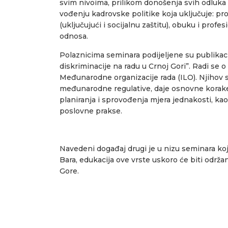
svim nivoima, prilikom donošenja svih odluka 
vođenju kadrovske politike koja uključuje: pro
(uključujući i socijalnu zaštitu), obuku i profe
odnosa.
Polaznicima seminara podijeljene su publikac
diskriminacije na radu u Crnoj Gori”. Radi se o
Međunarodne organizacije rada (ILO). Njihov s
međunarodne regulative, daje osnovne korake 
planiranja i sprovođenja mjera jednakosti, kao 
poslovne prakse.
Navedeni događaj drugi je u nizu seminara k
Bara, edukacija ove vrste uskoro će biti održa
Gore.