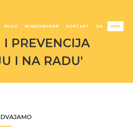
BLOG
WINDOW2BAR
KONTAKT
EN
MNE
 I PREVENCIJA
U I NA RADU'
ZDVAJAMO