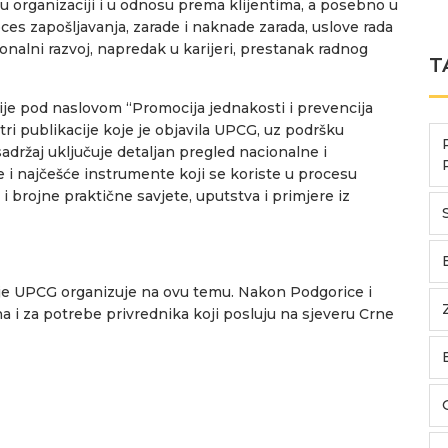
u organizaciji i u odnosu prema klijentima, a posebno u
ces zapošljavanja, zarade i naknade zarada, uslove rada
sionalni razvoj, napredak u karijeri, prestanak radnog
T
ije pod naslovom “Promocija jednakosti i prevencija
 tri publikacije koje je objavila UPCG, uz podršku
adržaj uključuje detaljan pregled nacionalne i
i najčešće instrumente koji se koriste u procesu
i brojne praktične savjete, uputstva i primjere iz
oje UPCG organizuje na ovu temu. Nakon Podgorice i
na i za potrebe privrednika koji posluju na sjeveru Crne