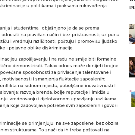
iskriminacije u politikama i praksama rukovođenja.
P
nija i studentima, objašnjeno je da se prema
odnositi na pravičan način i bez pristrasnosti, uz punu
iču i vrednuju različitosti, poštuju i promovišu ljudsko
e i pojavne oblike diskriminacije.
nacijeu zapošljavanju i na radu ne smije biti formalne
ktično demonstrirati. Takav odnos može donijeti brojne
povećane sposobnosti za privlačenje talentovane i
 motivisanosti i smanjenja fluktacije zaposlenih;
konflikta na radnom mjestu; poboljšane inovativnosti I
lovanja; razvoja brenda, bolje reputacije i imidža u
anju, vrednovanju i djelotvornom upravljanju razlikama
nja koje zadovoljava potrebe svih zaposlenih i govori
kriminacije se primjenjuju na sve zaposlene, bez obzira
vnim strukturama. To znači da ih treba poštovati na