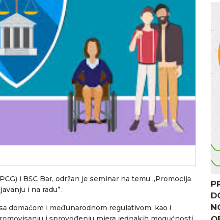
UPCG) i BSC Bar, održan je seminar na temu „Promocija
P
javanju i na radu”.
D
N
a sa domaćom i međunarodnom regulativom, kao i
omovisanju i sprovođenju mjera jednakih mogućnosti
O