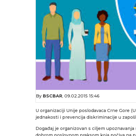
By
BSCBAR
,
09.02.2015 15:46
U organizaciji Unije poslodavaca Crne Gore (
jednakosti i prevencija diskriminacije u zapošl
Događaj je organizovan s ciljem upoznavanj
dobrom poslovnom praksom koja počiva na pr