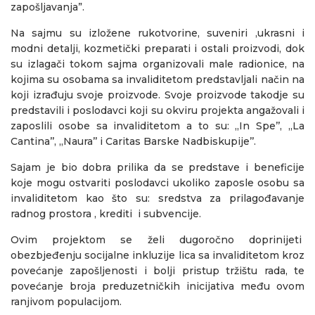
zapošljavanja”.
Na sajmu su izložene rukotvorine, suveniri ,ukrasni i
modni detalji, kozmetički preparati i ostali proizvodi, dok
su izlagači tokom sajma organizovali male radionice, na
kojima su osobama sa invaliditetom predstavljali način na
koji izrađuju svoje proizvode. Svoje proizvode takodje su
predstavili i poslodavci koji su okviru projekta angažovali i
zaposlili osobe sa invaliditetom a to su: ,,In Spe’’, ,,La
Cantina’’, ,,Naura’’ i Caritas Barske Nadbiskupije’’.
Sajam je bio dobra prilika da se predstave i beneficije
koje mogu ostvariti poslodavci ukoliko zaposle osobu sa
invaliditetom kao što su: sredstva za prilagođavanje
radnog prostora , krediti i subvencije.
Ovim projektom se želi dugoročno doprinijeti
obezbjeđenju socijalne inkluzije lica sa invaliditetom kroz
povećanje zapošljenosti i bolji pristup tržištu rada, te
povećanje broja preduzetničkih inicijativa među ovom
ranjivom populacijom.