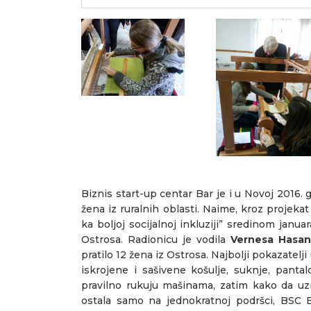
Biznis start-up centar Bar je i u Novoj 201
žena iz ruralnih oblasti. Naime, kroz projek
ka boljoj socijalnoj inkluziji” sredinom janu
Ostrosa. Radionicu je vodila
Vernesa Hasan
pratilo 12 žena iz Ostrosa. Najbolji pokazatelj
iskrojene i sašivene košulje, suknje, panta
pravilno rukuju mašinama, zatim kako da uzm
ostala samo na jednokratnoj podršci, BSC B