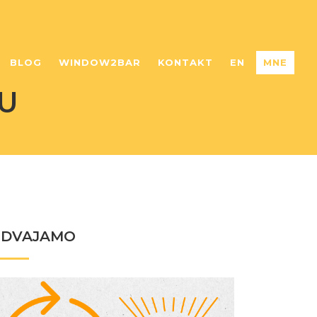
BLOG
WINDOW2BAR
KONTAKT
EN
MNE
U
ZDVAJAMO