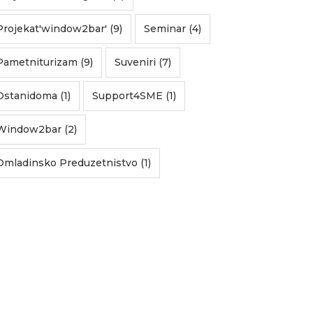
Projekat'window2bar' (9)
Seminar (4)
Pametniturizam (9)
Suveniri (7)
Ostanidoma (1)
Support4SME (1)
Window2bar (2)
Omladinsko Preduzetnistvo (1)