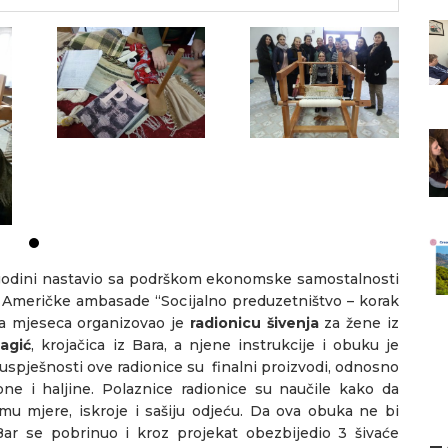
6. godini nastavio sa podrškom ekonomske samostalnosti
at Američke ambasade “Socijalno preduzetništvo – korak
ara mjeseca organizovao je
radionicu šivenja
za žene iz
agić
, krojačica iz Bara, a njene instrukcije i obuku je
i uspješnosti ove radionice su finalni proizvodi, odnosno
lone i haljine. Polaznice radionice su naučile kako da
u mjere, iskroje i sašiju odjeću. Da ova obuka ne bi
ar se pobrinuo i kroz projekat obezbijedio 3 šivaće