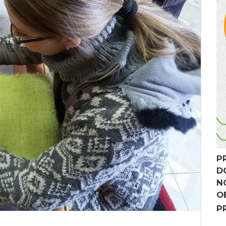
P
D
N
O
P