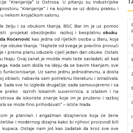
T
je “Kranjanija” iz Ostrosa. U pitanju su industrijske
prostoru “Kranjanije” i na kojima se uz dobru praksu i
ao u nekom krojačkom salonu.
le želju i za obukom tkanja, BSC Bar im je uz pomoć
sti projekat obezbijedio razboj i besplatnu
obuku
da Roćenović
kao jedna od rijetkih osoba u Baru, koja
nje obuke tkanja. “Najteže od svega je pravilno provući
e i prema planu oduzelo cijeli jedan dan obuke. Ostalo
u tkaju. Ovaj zanat je možda malo teže savladati, ali kad
jega. Kada sam došla na ideju da se bavim tkanjem, sve
ovo funkcionisanje. Uz samo jednu jednodnevnu, a dosta
oblasti, nabavila sam potrebnu literaturu i istraživala.
la. Sada sve to izgleda drugačije, sada samouvjereno i sa
e preko raznih lokalnih suvenirnica, a izlažem i na
rosa da iskoriste znanje koje im je pruženo i razboj
osla se može fino prihodovati” – ističe Nada.
om je planiran i angažman dizajnerice koja će žene
etike i modernog dizajna kako bi njihovi proizvodi bili
do kupaca. Ostaje nam još kao zadatak da kroz sve ove