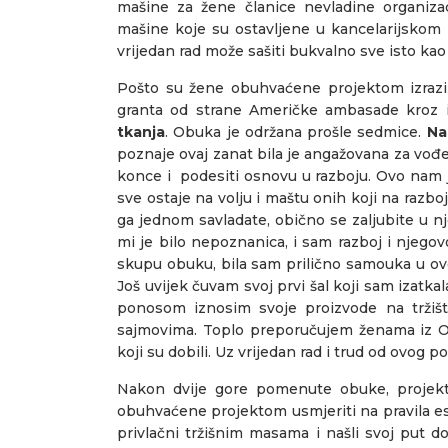
mašine za žene članice nevladine organizaci
mašine koje su ostavljene u kancelarijskom 
vrijedan rad može sašiti bukvalno sve isto k
Pošto su žene obuhvaćene projektom izrazi
granta od strane Američke ambasade kroz i
tkanja
. Obuka je održana prošle sedmice.
Na
poznaje ovaj zanat bila je angažovana za vođe
konce i podesiti osnovu u razboju. Ovo nam j
sve ostaje na volju i maštu onih koji na razboj
ga jednom savladate, obično se zaljubite u n
mi je bilo nepoznanica, i sam razboj i njeg
skupu obuku, bila sam prilično samouka u ovoj 
Još uvijek čuvam svoj prvi šal koji sam izatka
ponosom iznosim svoje proizvode na tržišt
sajmovima. Toplo preporučujem ženama iz Ost
koji su dobili. Uz vrijedan rad i trud od ovog p
Nakon dvije gore pomenute obuke, projekt
obuhvaćene projektom usmjeriti na pravila est
privlačni tržišnim masama i našli svoj put 