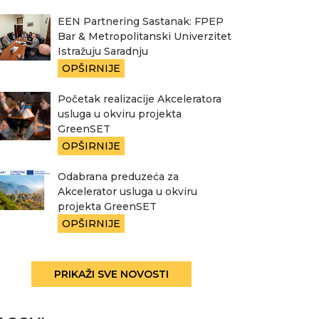
EEN Partnering Sastanak: FPEP
Bar & Metropolitanski Univerzitet
Istražuju Saradnju
OPŠIRNIJE
Početak realizacije Akceleratora
usluga u okviru projekta
GreenSET
OPŠIRNIJE
Odabrana preduzeća za
Akcelerator usluga u okviru
projekta GreenSET
OPŠIRNIJE
PRIKAŽI SVE NOVOSTI