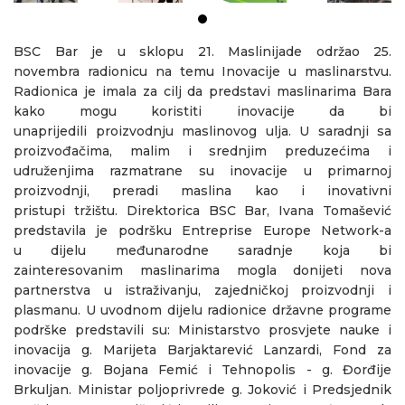
BSC Bar je u sklopu 21. Maslinijade održao 25.
novembra radionicu na temu Inovacije u maslinarstvu.
Radionica je imala za cilj da predstavi maslinarima Bara
kako mogu koristiti inovacije da bi
unaprijedili proizvodnju maslinovog ulja. U saradnji sa
proizvođačima, malim i srednjim preduzećima i
udruženjima razmatrane su inovacije u primarnoj
proizvodnji, preradi maslina kao i inovativni
pristupi tržištu. Direktorica BSC Bar, Ivana Tomašević
predstavila je podršku Entreprise Europe Network-a
u dijelu međunarodne saradnje koja bi
zainteresovanim maslinarima mogla donijeti nova
partnerstva u istraživanju, zajedničkoj proizvodnji i
plasmanu. U uvodnom dijelu radionice državne programe
podrške predstavili su: Ministarstvo prosvjete nauke i
inovacija g. Marijeta Barjaktarević Lanzardi, Fond za
inovacije g. Bojana Femić i Tehnopolis - g. Đorđije
Brkuljan. Ministar poljoprivrede g. Joković i Predsjednik