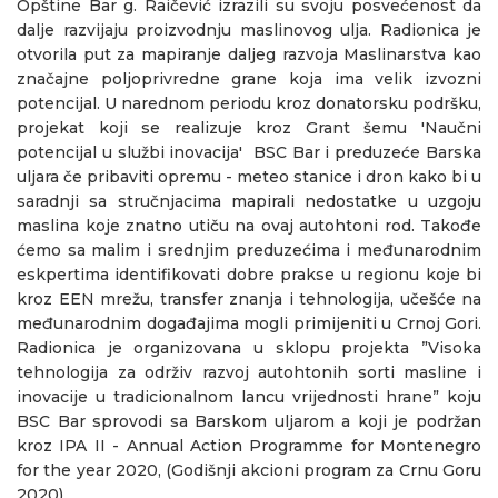
Opštine Bar g. Raičević izrazili su svoju posvećenost da
dalje razvijaju proizvodnju maslinovog ulja. Radionica je
otvorila put za mapiranje daljeg razvoja Maslinarstva kao
značajne poljoprivredne grane koja ima velik izvozni
potencijal. U narednom periodu kroz donatorsku podršku,
projekat koji se realizuje kroz Grant šemu 'Naučni
potencijal u službi inovacija' BSC Bar i preduzeće Barska
uljara če pribaviti opremu - meteo stanice i dron kako bi u
saradnji sa stručnjacima mapirali nedostatke u uzgoju
maslina koje znatno utiču na ovaj autohtoni rod. Takođe
ćemo sa malim i srednjim preduzećima i međunarodnim
eskpertima identifikovati dobre prakse u regionu koje bi
kroz EEN mrežu, transfer znanja i tehnologija, učešće na
međunarodnim događajima mogli primijeniti u Crnoj Gori.
Radionica je organizovana u sklopu projekta ”Visoka
tehnologija za održiv razvoj autohtonih sorti masline i
inovacije u tradicionalnom lancu vrijednosti hrane” koju
BSC Bar sprovodi sa Barskom uljarom a koji je podržan
kroz IPA II - Annual Action Programme for Montenegro
for the year 2020, (Godišnji akcioni program za Crnu Goru
2020)