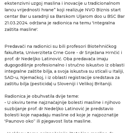
ekstenzivni uzgoj maslina i inovacije u tradicionalnom
lancu vrijednosti hrane” koji realizuje NVO Biznis start
centar Bar u saradnji sa Barskom Uljarom doo u BSC Bar
21.03.2024. održana je radionica na temu 'Integralna
zaštita masline'.
Predavači na radionici su bili profesori Biotehničkog
fakulteta, Univerziteta Crne Gore - dr Snježana Hrnčić i
prof. dr Nedeljko Latinović. Oba predavača imaju
dugogodišnje profesionalno i stručno iskustvo iz oblasti
integralne zaštite bilja, a svoja iskustva su sticali u Italiji,
SAD-u, Njemačkoj, i iz oblasti registracije sredstava za
zaštitu bilja (pesticida) u Sloveniji i Velikoj Britaniji.
Radionica je obuhvatila dvije teme:
• U okviru teme najznačajnije bolesti masline i njihovo
suzbijanje prof. dr Nedeljko Latinović je predstavio
bolesti koje napadaju masline od koje je najpoznatije
'Paunovo oko“ ili pjegavost lista masline.