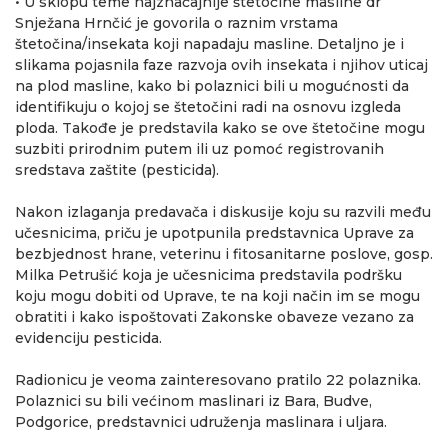
• U sklopu teme najznačajnije štetočine masline dr
Snježana Hrnčić je govorila o raznim vrstama
štetočina/insekata koji napadaju masline. Detaljno je i
slikama pojasnila faze razvoja ovih insekata i njihov uticaj
na plod masline, kako bi polaznici bili u mogućnosti da
identifikuju o kojoj se štetočini radi na osnovu izgleda
ploda. Takođe je predstavila kako se ove štetočine mogu
suzbiti prirodnim putem ili uz pomoć registrovanih
sredstava zaštite (pesticida).
Nakon izlaganja predavača i diskusije koju su razvili među
učesnicima, priču je upotpunila predstavnica Uprave za
bezbjednost hrane, veterinu i fitosanitarne poslove, gosp.
Milka Petrušić koja je učesnicima predstavila podršku
koju mogu dobiti od Uprave, te na koji način im se mogu
obratiti i kako ispoštovati Zakonske obaveze vezano za
evidenciju pesticida.
Radionicu je veoma zainteresovano pratilo 22 polaznika.
Polaznici su bili većinom maslinari iz Bara, Budve,
Podgorice, predstavnici udruženja maslinara i uljara.