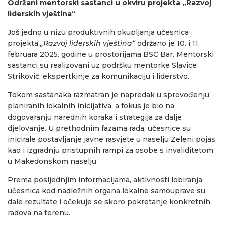
Održani mentorski sastanci u okviru projekta „Razvoj
liderskih vještina“
Još jedno u nizu produktivnih okupljanja učesnica
projekta
„Razvoj liderskih vještina“
održano je 10. i 11.
februara 2025. godine u prostorijama BSC Bar. Mentorski
sastanci su realizovani uz podršku mentorke Slavice
Striković, ekspertkinje za komunikaciju i liderstvo.
Tokom sastanaka razmatran je napredak u sprovođenju
planiranih lokalnih inicijativa, a fokus je bio na
dogovaranju narednih koraka i strategija za dalje
djelovanje. U prethodnim fazama rada, učesnice su
inicirale postavljanje javne rasvjete u naselju Zeleni pojas,
kao i izgradnju pristupnih rampi za osobe s invaliditetom
u Makedonskom naselju.
Prema posljednjim informacijama, aktivnosti lobiranja
učesnica kod nadležnih organa lokalne samouprave su
dale rezultate i očekuje se skoro pokretanje konkretnih
radova na terenu.