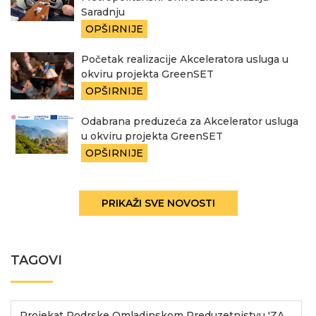
Saradnju
OPŠIRNIJE
Početak realizacije Akceleratora usluga u
okviru projekta GreenSET
OPŠIRNIJE
Odabrana preduzeća za Akcelerator usluga
u okviru projekta GreenSET
OPŠIRNIJE
PRIKAŽI SVE NOVOSTI
TAGOVI
Projekat Podrske Omladinskom Preduzetnistvu 'ZA