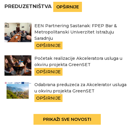
PREDUZETNIŠTVA
OPŠIRNIJE
EEN Partnering Sastanak: FPEP Bar &
Metropolitanski Univerzitet Istražuju
Saradnju
OPŠIRNIJE
Početak realizacije Akceleratora usluga u
okviru projekta GreenSET
OPŠIRNIJE
Odabrana preduzeća za Akcelerator usluga
u okviru projekta GreenSET
OPŠIRNIJE
PRIKAŽI SVE NOVOSTI