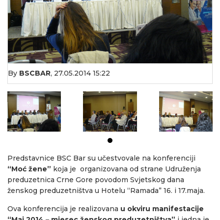
By
BSCBAR
,
27.05.2014 15:22
Predstavnice BSC Bar su učestvovale na konferenciji
“Moć žene”
koja je organizovana od strane Udruženja
preduzetnica Crne Gore povodom Svjetskog dana
ženskog preduzetništva u Hotelu “Ramada” 16. i 17.maja.
Ova konferencija je realizovana
u okviru manifestacije
“Maj 2014 – mjesec ženskog preduzetništva”
i jedna je