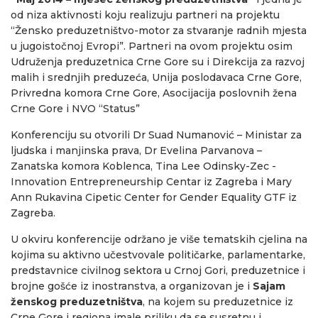
od niza aktivnosti koju realizuju partneri na projektu
“Žensko preduzetništvo-motor za stvaranje radnih mjesta
u jugoistočnoj Evropi”. Partneri na ovom projektu osim
Udruženja preduzetnica Crne Gore su i Direkcija za razvoj
malih i srednjih preduzeća, Unija poslodavaca Crne Gore,
Privredna komora Crne Gore, Asocijacija poslovnih žena
Crne Gore i NVO “Status”
Konferenciju su otvorili Dr Suad Numanović – Ministar za
ljudska i manjinska prava, Dr Evelina Parvanova –
Zanatska komora Koblenca, Tina Lee Odinsky-Zec -
Innovation Entrepreneurship Centar iz Zagreba i Mary
Ann Rukavina Cipetic Center for Gender Equality GTF iz
Zagreba.
U okviru konferencije održano je više tematskih cjelina na
kojima su aktivno učestvovale političarke, parlamentarke,
predstavnice civilnog sektora u Crnoj Gori, preduzetnice i
brojne gošće iz inostranstva, a organizovan je i
Sajam
ženskog preduzetništva
, na kojem su preduzetnice iz
Crne Gore i regiona imale priliku da se susretnu i