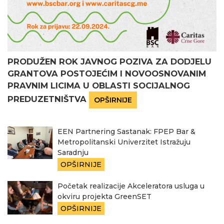
PRODUŽEN ROK JAVNOG POZIVA ZA DODJELU
GRANTOVA POSTOJEĆIM I NOVOOSNOVANIM
PRAVNIM LICIMA U OBLASTI SOCIJALNOG
PREDUZETNIŠTVA
OPŠIRNIJE
EEN Partnering Sastanak: FPEP Bar &
Metropolitanski Univerzitet Istražuju
Saradnju
OPŠIRNIJE
Početak realizacije Akceleratora usluga u
okviru projekta GreenSET
OPŠIRNIJE