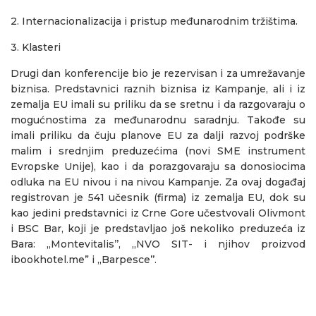
2.
Internacionalizacija i pristup međunarodnim tržištima.
3.
Klasteri
Drugi dan konferencije bio je rezervisan i za umrežavanje
biznisa. Predstavnici raznih biznisa iz Kampanje, ali i iz
zemalja EU imali su priliku da se sretnu i da razgovaraju o
mogućnostima za međunarodnu saradnju. Takođe su
imali priliku da čuju planove EU za dalji razvoj podrške
malim i srednjim preduzećima (novi SME instrument
Evropske Unije), kao i da porazgovaraju sa donosiocima
odluka na EU nivou i na nivou Kampanje. Za ovaj događaj
registrovan je 541 učesnik (firma) iz zemalja EU, dok su
kao jedini predstavnici iz Crne Gore učestvovali Olivmont
i BSC Bar, koji je predstavljao još nekoliko preduzeća iz
Bara: ,,Montevitalis’’, ,,NVO SIT- i njihov proizvod
ibookhotel.me” i ,,Barpesce’’.