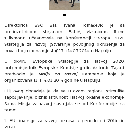
Direktorica BSC Bar, Ivana Tomašević je sa
preduzetnicom Mirjanom Babić, vlasnicom firme
'Olivmont' učestvovala na konferenciji 'Evropa 2020
Strategija za razvoj (Stvaranje povoljnog okruženja za
nova i bolja radna mjesta)' 13. i 14.03.2014. u Napulju.
U okviru Evropske Strategije za razvoj 2020,
potpredsjednik Evropske Komisije g-din Antonio Tajani,
predvodio je
Misiju za razvoj
Kampanje koja je
organizovana 13. i 14.03.2014 godine u Napulju.
Cilj ovog događaja je da se u ovom regionu stimuliše
zapošljavanje, biznis aktivnost i razvoj lokalne ekonomije.
Sama Misija za razvoj sastojala se od Konfernecije na
teme:
1.
EU finansije za razvoj biznisa u periodu od 2014 do
2020