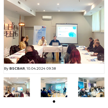
By
BSCBAR
,
10.04.2024 09:38