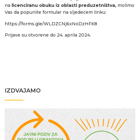
na
licenciranu obuku iz oblasti preduzetništva,
molimo
Vas da
popunite formular na sljedećem linku:
https://forms.gle/
WLDZCNj6xNoDzHFK8
Prijave su otvorene do 24. aprila 2024.
IZDVAJAMO