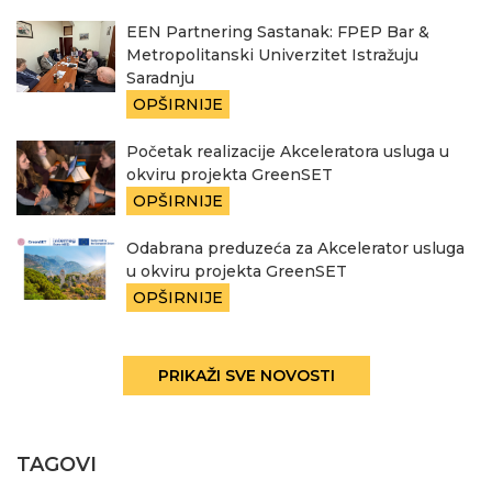
EEN Partnering Sastanak: FPEP Bar &
Metropolitanski Univerzitet Istražuju
Saradnju
OPŠIRNIJE
Početak realizacije Akceleratora usluga u
okviru projekta GreenSET
OPŠIRNIJE
Odabrana preduzeća za Akcelerator usluga
u okviru projekta GreenSET
OPŠIRNIJE
PRIKAŽI SVE NOVOSTI
TAGOVI