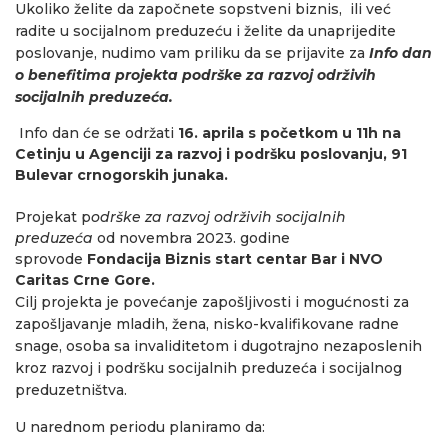
Ukoliko želite da započnete sopstveni biznis, ili već
radite u socijalnom preduzeću i želite da unaprijedite
poslovanje, nudimo vam priliku da se prijavite za
Info dan
o benefitima projekta podrške za razvoj održivih
socijalnih preduzeća.
Info dan će se održati
16. aprila s početkom u 11h na
Cetinju u Agenciji za razvoj i podršku poslovanju, 91
Bulevar crnogorskih junaka.
Projekat p
odrške za razvoj održivih socijalnih
preduzeća
od novembra 2023. godine
sprovode
Fondacija Biznis start centar Bar i NVO
Caritas Crne Gore.
Cilj projekta je povećanje zapošljivosti i mogućnosti za
zapošljavanje mladih, žena, nisko-kvalifikovane radne
snage, osoba sa invaliditetom i dugotrajno nezaposlenih
kroz razvoj i podršku socijalnih preduzeća i socijalnog
preduzetništva.
U narednom periodu planiramo da: