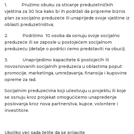
1. Pružimo obuku za sticanje preduzetničkih
vještina za 30 lica kako bi ih podržali da pripreme biznis
plan za socijalno preduzeće ili unaprijede svoje vještine iz
oblasti preduzetništva;
2. Podržimo 10 osoba da osnuju svoje socijalno
preduzeće ili se zaposle u postojećem socijalnom
preduzeću (detalje o podršci ćemo predstaviti na obuci);
3. Unaprijedimo kapacitete 6 postojećih ili
novosnovanih socijalnih preduzeća u oblastima poput:
promocije, marketinga, umrežavanja, finansija i kupovine
opreme za rad.
Socijalnim preduzećima koji učestvuju u projektu ili koje
se osnuju kroz projekat omogućićemo unapređenje
poslovanja kroz nova partnerstva, kupce, volontere i
investitore.
Ukoliko već sada želite da se prijavite