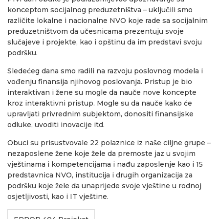
konceptom socijalnog preduzetništva – uključili smo
različite lokalne i nacionalne NVO koje rade sa socijalnim
preduzetništvom da učesnicama prezentuju svoje
slučajeve i projekte, kao i opštinu da im predstavi svoju
podršku.
Sledećeg dana smo radili na razvoju poslovnog modela i
vođenju finansija njihovog poslovanja. Pristup je bio
interaktivan i žene su mogle da nauče nove koncepte
kroz interaktivni pristup. Mogle su da nauče kako će
upravljati privrednim subjektom, donositi finansijske
odluke, uvoditi inovacije itd.
Obuci su prisustvovale 22 polaznice iz naše ciljne grupe –
nezaposlene žene koje žele da premoste jaz u svojim
vještinama i kompetencijama i nađu zaposlenje kao i 15
predstavnica NVO, institucija i drugih organizacija za
podršku koje žele da unaprijede svoje vještine u rodnoj
osjetljivosti, kao i IT vještine.