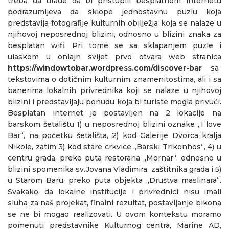
treba da urade da bi pristupili besplatnom internetu
podrazumijeva da sklope jednostavnu puzlu koja
predstavlja fotografije kulturnih obilježja koja se nalaze u
njihovoj neposrednoj blizini, odnosno u blizini znaka za
besplatan wifi. Pri tome se sa sklapanjem puzle i
ulaskom u onlajn svijet prvo otvara web stranica
https://windowtobar.wordpress.com/discover-bar
sa
tekstovima o dotičnim kulturnim znamenitostima, ali i sa
banerima lokalnih privrednika koji se nalaze u njihovoj
blizini i predstavljaju ponudu koja bi turiste mogla privući.
Besplatan internet je postavljen na 2 lokacije na
barskom šetalištu 1) u neposrednoj blizini oznake „I love
Bar“, na početku šetališta, 2) kod Galerije Dvorca kralja
Nikole, zatim 3) kod stare crkvice „Barski Trikonhos“, 4) u
centru grada, preko puta restorana „Mornar“, odnosno u
blizini spomenika sv.Jovana Vladimira, zaštitnika grada i 5)
u Starom Baru, preko puta objekta „Društva maslinara“.
Svakako, da lokalne institucije i privrednici nisu imali
sluha za naš projekat, finalni rezultat, postavljanje bikona
se ne bi mogao realizovati. U ovom kontekstu moramo
pomenuti predstavnike Kulturnog centra, Marine AD,