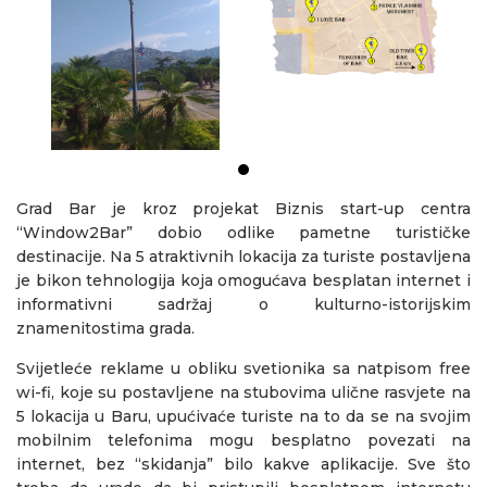
Grad Bar je kroz projekat Biznis start-up centra
“Window2Bar” dobio odlike pametne turističke
destinacije. Na 5 atraktivnih lokacija za turiste postavljena
je bikon tehnologija koja omogućava besplatan internet i
informativni sadržaj o kulturno-istorijskim
znamenitostima grada.
Svijetleće reklame u obliku svetionika sa natpisom free
wi-fi, koje su postavljene na stubovima ulične rasvjete na
5 lokacija u Baru, upućivaće turiste na to da se na svojim
mobilnim telefonima mogu besplatno povezati na
internet, bez “skidanja” bilo kakve aplikacije. Sve što