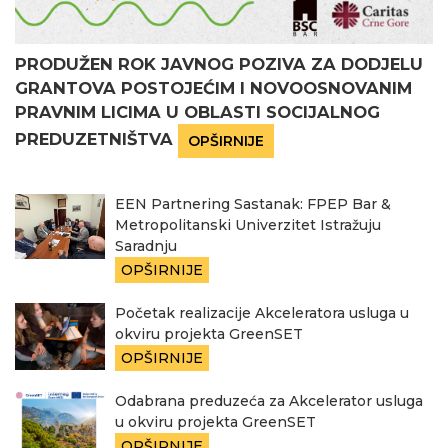
PRODUŽEN ROK JAVNOG POZIVA ZA DODJELU
GRANTOVA POSTOJEĆIM I NOVOOSNOVANIM
PRAVNIM LICIMA U OBLASTI SOCIJALNOG
PREDUZETNIŠTVA
OPŠIRNIJE
EEN Partnering Sastanak: FPEP Bar &
Metropolitanski Univerzitet Istražuju
Saradnju
OPŠIRNIJE
Početak realizacije Akceleratora usluga u
okviru projekta GreenSET
OPŠIRNIJE
Odabrana preduzeća za Akcelerator usluga
u okviru projekta GreenSET
OPŠIRNIJE