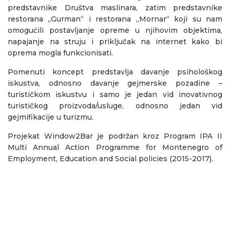
predstavnike Društva maslinara, zatim predstavnike
restorana „Gurman“ i restorana „Mornar“ koji su nam
omogućili postavljanje opreme u njihovim objektima,
napajanje na struju i priključak na internet kako bi
oprema mogla funkcionisati.
Pomenuti koncept predstavlja davanje psihološkog
iskustva, odnosno davanje gejmerske pozadine –
turističkom iskustvu i samo je jedan vid inovativnog
turističkog proizvoda/usluge, odnosno jedan vid
gejmifikacije u turizmu.
Projekat Window2Bar je podržan kroz Program IPA II
Multi Annual Action Programme for Montenegro of
Employment, Education and Social policies (2015-2017).