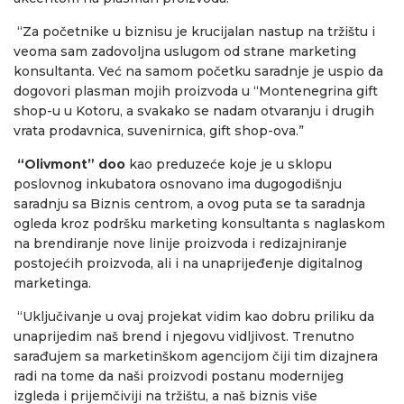
“Za početnike u biznisu je krucijalan nastup na tržištu i
veoma sam zadovoljna uslugom od strane marketing
konsultanta. Već na samom početku saradnje je uspio da
dogovori plasman mojih proizvoda u “Montenegrina gift
shop-u u Kotoru, a svakako se nadam otvaranju i drugih
vrata prodavnica, suvenirnica, gift shop-ova.”
“Olivmont” doo
kao preduzeće koje je u sklopu
poslovnog inkubatora osnovano ima dugogodišnju
saradnju sa Biznis centrom, a ovog puta se ta saradnja
ogleda kroz podršku marketing konsultanta s naglaskom
na brendiranje nove linije proizvoda i redizajniranje
postojećih proizvoda, ali i na unaprijeđenje digitalnog
marketinga.
“Uključivanje u ovaj projekat vidim kao dobru priliku da
unaprijedim naš brend i njegovu vidljivost. Trenutno
sarađujem sa marketinškom agencijom čiji tim dizajnera
radi na tome da naši proizvodi postanu modernijeg
izgleda i prijemčiviji na tržištu, a naš biznis više