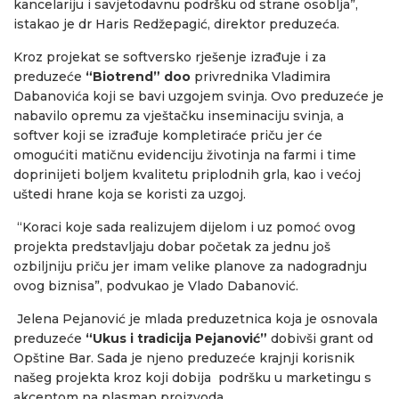
kancelariju i savjetodavnu podršku od strane osoblja”,
istakao je dr Haris Redžepagić, direktor preduzeća.
Kroz projekat se softversko rješenje izrađuje i za
preduzeće
“Biotrend” doo
privrednika Vladimira
Dabanovića koji se bavi uzgojem svinja. Ovo preduzeće je
nabavilo opremu za vještačku inseminaciju svinja, a
softver koji se izrađuje kompletiraće priču jer će
omogućiti matičnu evidenciju životinja na farmi i time
doprinijeti boljem kvalitetu priplodnih grla, kao i većoj
uštedi hrane koja se koristi za uzgoj.
“Koraci koje sada realizujem dijelom i uz pomoć ovog
projekta predstavljaju dobar početak za jednu još
ozbiljniju priču jer imam velike planove za nadogradnju
ovog biznisa”, podvukao je Vlado Dabanović.
Jelena Pejanović je mlada preduzetnica koja je osnovala
preduzeće
“Ukus i tradicija Pejanović”
dobivši grant od
Opštine Bar. Sada je njeno preduzeće krajnji korisnik
našeg projekta kroz koji dobija podršku u marketingu s
akcentom na plasman proizvoda.