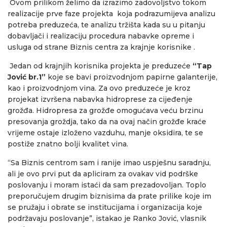
Ovom prilikom želimo da izrazimo zadovoljstvo tokom
realizacije prve faze projekta koja podrazumijeva analizu
potreba preduzeća, te analizu tržišta kada su u pitanju
dobavljači i realizaciju procedura nabavke opreme i
usluga od strane Biznis centra za krajnje korisnike .
Jedan od krajnjih korisnika projekta je preduzeće
“Tap
Jović br.1”
koje se bavi proizvodnjom papirne galanterije,
kao i proizvodnjom vina. Za ovo preduzeće je kroz
projekat izvršena nabavka hidroprese za cijeđenje
grožđa. Hidropresa za grožđe omogućava veću brzinu
presovanja groždja, tako da na ovaj način grožđe kraće
vrijeme ostaje izloženo vazduhu, manje oksidira, te se
postiže znatno bolji kvalitet vina.
“Sa Biznis centrom sam i ranije imao uspješnu saradnju,
ali je ovo prvi put da apliciram za ovakav vid podrške
poslovanju i moram istaći da sam prezadovoljan. Toplo
preporučujem drugim biznisima da prate prilike koje im
se pružaju i obrate se institucijama i organizacija koje
podržavaju poslovanje”, istakao je Ranko Jović, vlasnik