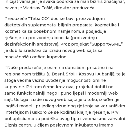
inicijativama jer je svaka podrška za mali biznis značajna”,
naveo je Vladisav Tošić, direktor preduzeća.
Preduzeće “Teba CO” doo se bavi proizvodnjom
dijetetskih suplemenata, biljnih preparata, kozmetika i
kozmetika sa posebnom namjenom, a posjeduje i
rješenje za proizvodnju biocida (proizvodnju
dezinfekcionih sredstava). Kroz projekat “Support4SME”
je dobilo sredstva za izradu novog web sajta sa
mogućnošću
online
kupovine.
“Naše preduzeće je osim na domaćem prisutno i na
regionalnom tržištu (u Bosni, Srbiji, Kosovu i Albaniji), te je
stoga veoma važno uvođenje mogućnosti online
kupovine. Pri tom ćemo kroz ovaj projekat dobiti ne
samo funkcionalniji nego i puno ljepši i moderniji web
sajt. Usluga izrade novog web sajta je u toku, izrađen je
logički model i prijedlog vizuelnog rješenja sa korisničkim
interfejsom i uskoro će se kodirati krajnje rješenje. Prvi
put apliciramo za podršku ovog tipa i veoma smo zahvalni
Biznis centru u čijem poslovnom inkubatoru imamo