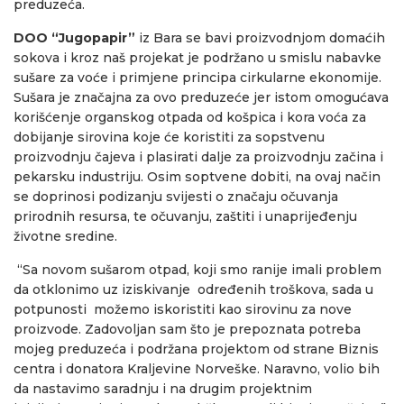
preduzeća.
DOO “Jugopapir”
iz Bara se bavi proizvodnjom domaćih
sokova i kroz naš projekat je podržano u smislu nabavke
sušare za voće i primjene principa cirkularne ekonomije.
Sušara je značajna za ovo preduzeće jer istom omogućava
korišćenje organskog otpada od košpica i kora voća za
dobijanje sirovina koje će koristiti za sopstvenu
proizvodnju čajeva i plasirati dalje za proizvodnju začina i
pekarsku industriju. Osim soptvene dobiti, na ovaj način
se doprinosi podizanju svijesti o značaju očuvanja
prirodnih resursa, te očuvanju, zaštiti i unaprijeđenju
životne sredine.
“Sa novom sušarom otpad, koji smo ranije imali problem
da otklonimo uz iziskivanje određenih troškova, sada u
potpunosti možemo iskoristiti kao sirovinu za nove
proizvode. Zadovoljan sam što je prepoznata potreba
mojeg preduzeća i podržana projektom od strane Biznis
centra i donatora Kraljevine Norveške. Naravno, volio bih
da nastavimo saradnju i na drugim projektnim