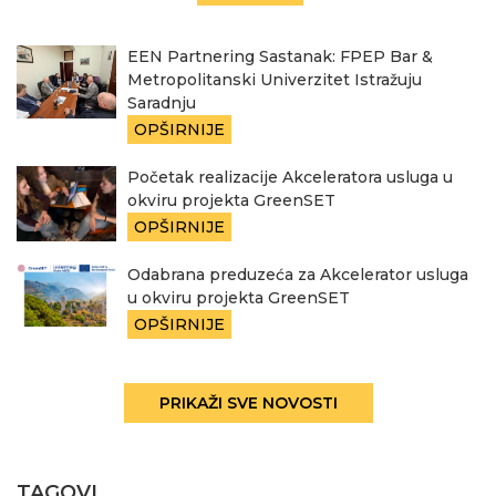
EEN Partnering Sastanak: FPEP Bar &
Metropolitanski Univerzitet Istražuju
Saradnju
OPŠIRNIJE
Početak realizacije Akceleratora usluga u
okviru projekta GreenSET
OPŠIRNIJE
Odabrana preduzeća za Akcelerator usluga
u okviru projekta GreenSET
OPŠIRNIJE
PRIKAŽI SVE NOVOSTI
TAGOVI