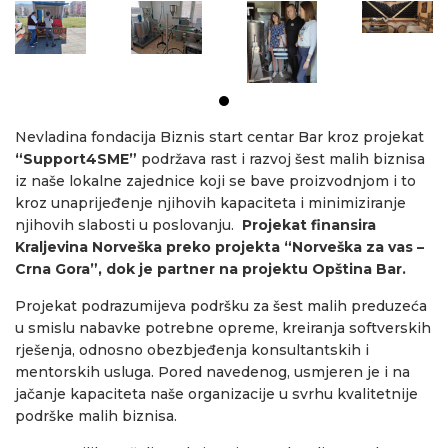
Nevladina fondacija Biznis start centar Bar kroz projekat
“Support4SME”
podržava rast i razvoj šest malih biznisa
iz naše lokalne zajednice koji se bave proizvodnjom i to
kroz unaprijeđenje njihovih kapaciteta i minimiziranje
njihovih slabosti u poslovanju.
Projekat finansira
Kraljevina Norveška preko projekta “Norveška za vas –
Crna Gora”, dok je partner na projektu Opština Bar.
Projekat podrazumijeva podršku za šest malih preduzeća
u smislu nabavke potrebne opreme, kreiranja softverskih
rješenja, odnosno obezbjeđenja konsultantskih i
mentorskih usluga. Pored navedenog, usmjeren je i na
jačanje kapaciteta naše organizacije u svrhu kvalitetnije
podrške malih biznisa.