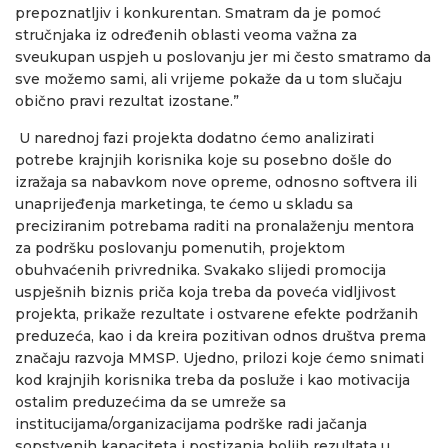
prepoznatljiv i konkurentan. Smatram da je pomoć
stručnjaka iz određenih oblasti veoma važna za
sveukupan uspjeh u poslovanju jer mi često smatramo da
sve možemo sami, ali vrijeme pokaže da u tom slučaju
obično pravi rezultat izostane.”
U narednoj fazi projekta dodatno ćemo analizirati
potrebe krajnjih korisnika koje su posebno došle do
izražaja sa nabavkom nove opreme, odnosno softvera ili
unaprijeđenja marketinga, te ćemo u skladu sa
preciziranim potrebama raditi na pronalaženju mentora
za podršku poslovanju pomenutih, projektom
obuhvaćenih privrednika. Svakako slijedi promocija
uspješnih biznis priča koja treba da poveća vidljivost
projekta, prikaže rezultate i ostvarene efekte podržanih
preduzeća, kao i da kreira pozitivan odnos društva prema
značaju razvoja MMSP. Ujedno, prilozi koje ćemo snimati
kod krajnjih korisnika treba da posluže i kao motivacija
ostalim preduzećima da se umreže sa
institucijama/organizacijama podrške radi jačanja
sopstvenih kapaciteta i postizanja boljih rezultata u