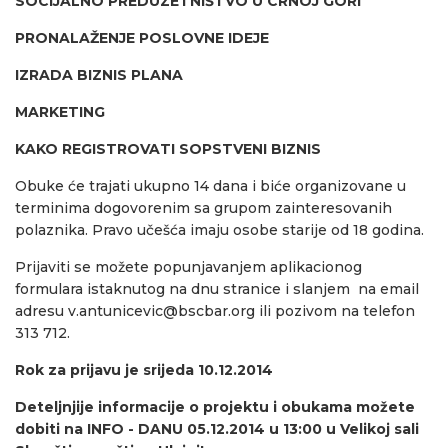
SOCIJALNO PREDUZETNIŠTVO U CRNOJ GORI
PRONALAŽENJE POSLOVNE IDEJE
IZRADA BIZNIS PLANA
MARKETING
KAKO REGISTROVATI SOPSTVENI BIZNIS
Obuke će trajati ukupno 14 dana i biće organizovane u
terminima dogovorenim sa grupom zainteresovanih
polaznika. Pravo učešća imaju osobe starije od 18 godina.
Prijaviti se možete popunjavanjem aplikacionog
formulara istaknutog na dnu stranice i slanjem na email
adresu
v.antunicevic@bscbar.org
ili pozivom na telefon
313 712.
Rok za prijavu je srijeda 10.12.2014
Deteljnjije informacije o projektu i obukama možete
dobiti na
INFO - DANU 05.12.2014 u 13:00 u Velikoj sali