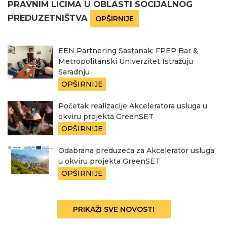
PRAVNIM LICIMA U OBLASTI SOCIJALNOG
PREDUZETNIŠTVA
OPŠIRNIJE
EEN Partnering Sastanak: FPEP Bar &
Metropolitanski Univerzitet Istražuju
Saradnju
OPŠIRNIJE
Početak realizacije Akceleratora usluga u
okviru projekta GreenSET
OPŠIRNIJE
Odabrana preduzeća za Akcelerator usluga
u okviru projekta GreenSET
OPŠIRNIJE
PRIKAŽI SVE NOVOSTI