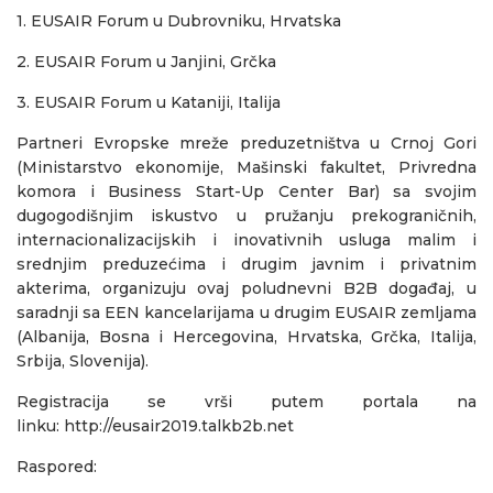
1. EUSAIR Forum u Dubrovniku, Hrvatska
2. EUSAIR Forum u Janjini, Grčka
3. EUSAIR Forum u Kataniji, Italija
Partneri Evropske mreže preduzetništva u Crnoj Gori
(Ministarstvo ekonomije, Mašinski fakultet, Privredna
komora i Business Start-Up Center Bar) sa svojim
dugogodišnjim iskustvo u pružanju prekograničnih,
internacionalizacijskih i inovativnih usluga malim i
srednjim preduzećima i drugim javnim i privatnim
akterima, organizuju ovaj poludnevni B2B događaj, u
saradnji sa EEN kancelarijama u drugim EUSAIR zemljama
(Albanija, Bosna i Hercegovina, Hrvatska, Grčka, Italija,
Srbija, Slovenija).
Registracija se vrši putem portala na
linku:
http://eusair2019.talkb2b.net
Raspored: