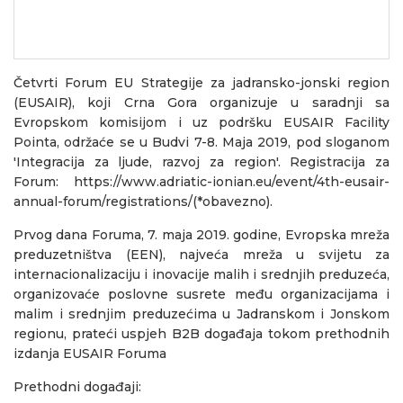
Četvrti Forum EU Strategije za jadransko-jonski region
(EUSAIR), koji Crna Gora organizuje u saradnji sa
Evropskom komisijom i uz podršku EUSAIR Facility
Pointa, održaće se u Budvi 7-8. Maja 2019, pod sloganom
'Integracija za ljude, razvoj za region'. Registracija za
Forum:
https://www.adriatic-ionian.eu/event/4th-eusair-
annual-forum/registrations/
(*obavezno).
Prvog dana Foruma, 7. maja 2019. godine, Evropska mreža
preduzetništva (EEN), najveća mreža u svijetu za
internacionalizaciju i inovacije malih i srednjih preduzeća,
organizovaće poslovne susrete među organizacijama i
malim i srednjim preduzećima u Jadranskom i Jonskom
regionu, prateći uspjeh B2B događaja tokom prethodnih
izdanja EUSAIR Foruma
Prethodni događaji: