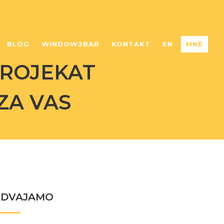
BLOG
WINDOW2BAR
KONTAKT
EN
MNE
PROJEKAT
ZA VAS
ZDVAJAMO