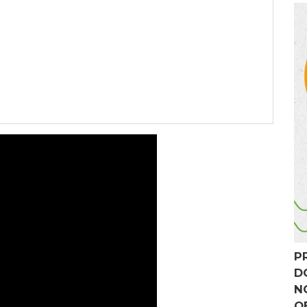
P
D
N
O