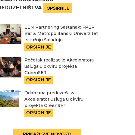
REDUZETNIŠTVA
OPŠIRNIJE
EEN Partnering Sastanak: FPEP
Bar & Metropolitanski Univerzitet
Istražuju Saradnju
OPŠIRNIJE
Početak realizacije Akceleratora
usluga u okviru projekta
GreenSET
OPŠIRNIJE
Odabrana preduzeća za
Akcelerator usluga u okviru
projekta GreenSET
OPŠIRNIJE
PRIKAŽI SVE NOVOSTI