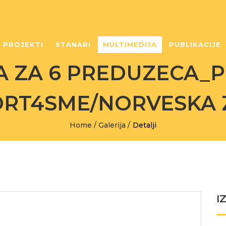
PROJEKTI
STANARI
MULTIMEDIJA
PUBLIKACIJE
 ZA 6 PREDUZECA_
RT4SME/NORVESKA 
Home
/
Galerija
/
Detalji
I