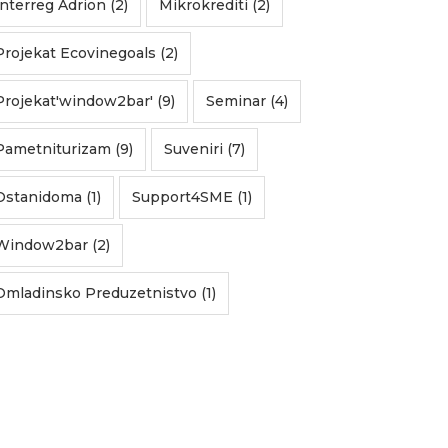
Interreg Adrion (2)
Mikrokrediti (2)
Projekat Ecovinegoals (2)
Projekat'window2bar' (9)
Seminar (4)
Pametniturizam (9)
Suveniri (7)
Ostanidoma (1)
Support4SME (1)
Window2bar (2)
Omladinsko Preduzetnistvo (1)