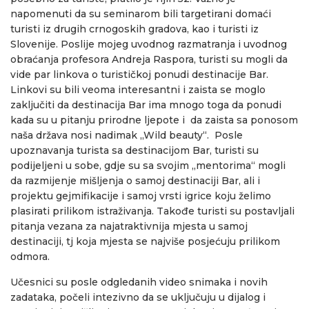
napomenuti da su seminarom bili targetirani domaći
turisti iz drugih crnogoskih gradova, kao i turisti iz
Slovenije. Poslije mojeg uvodnog razmatranja i uvodnog
obraćanja profesora Andreja Raspora, turisti su mogli da
vide par linkova o turističkoj ponudi destinacije Bar.
Linkovi su bili veoma interesantni i zaista se moglo
zaključiti da destinacija Bar ima mnogo toga da ponudi
kada su u pitanju prirodne ljepote i da zaista sa ponosom
naša država nosi nadimak „Wild beauty“. Posle
upoznavanja turista sa destinacijom Bar, turisti su
podijeljeni u sobe, gdje su sa svojim „mentorima“ mogli
da razmijenje mišljenja o samoj destinaciji Bar, ali i
projektu gejmifikacije i samoj vrsti igrice koju želimo
plasirati prilikom istraživanja. Takođe turisti su postavljali
pitanja vezana za najatraktivnija mjesta u samoj
destinaciji, tj koja mjesta se najviše posjećuju prilikom
odmora.
Učesnici su posle odgledanih video snimaka i novih
zadataka, počeli intezivno da se uključuju u dijalog i