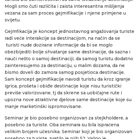
Mogli smo čuti različita i zaista interesantna mišljenja
vezana za sam proces gejmifikacije i njene primjene u
svijetu.
Gejmfikacija je koncept jednostavnog angažovanja turiste
radi veće interakcije sa destinacijom, na način da se
turisti nude dozirane informacije da bi se moglo
obezbijediti bolje shvatanje same destinacije, da sazna i
nauči nešto o samoj destinaciji, da samog turistu dodatno
zainteresujemo za destinaciju, u malim dozama, da ne
bismo doveli do zamora samog posjetioca destinacije.
Sam koncept gejmifikacije navodi turistu da kroz igranje
igrica, prošeta i obiđe destinacije koje nisu turistički
previše valorizovane, tj da skrene sa uobičajne rute i
upozna nove atraktivne djelove same destinacije koje su
manje marketinški ispromovisane.
Seminar je bio posebno organizovan za stejkholdere, a
posebno za turiste. Oba seminara su bila ispraćena
velikim brojem učesnika. Seminar koji je bio organizovan
posebno za turiste, pratilo je njih 52. Važno je