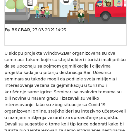
By
BSCBAR
,
23.03.2021 14:25
U sklopu projekta Window2Bar organizovana su dva
seminara, tokom kojih su stejkholderi i turisti imali priliku
da se upoznaju sa pojmom gejmifikacije i ciljevima
projekta kada je u pitanju destinacija Bar. Učesnici
seminara su takođe mogli da podijele svoja mišljenja i
interesovanja vezana za gejmifikaciju u turizmu i
korišćenje same igrice. Seminari sa ovakvim temama su
bili novina u našem gradu i izazavali su veliko
interesovanje. Iako su zbog situacije sa Covid 19
organizovani online, stejkholderi su intezivno učestvovali
u razmjeni mišljenja vezanih za sprovođenje projekta.
Davali su sugestije o tome koji tip igrice odabrati kako bi
turista bio zainteresovan za samo istraživanje destinacije.