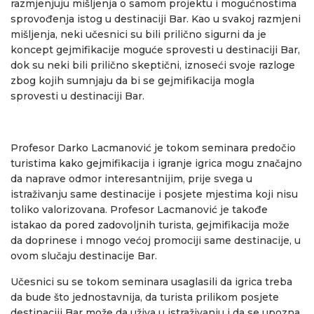
razmjenjuju mišljenja o samom projektu i mogućnostima
sprovođenja istog u destinaciji Bar. Kao u svakoj razmjeni
mišljenja, neki učesnici su bili prilično sigurni da je
koncept gejmifikacije moguće sprovesti u destinaciji Bar,
dok su neki bili prilično skeptični, iznoseći svoje razloge
zbog kojih sumnjaju da bi se gejmifikacija mogla
sprovesti u destinaciji Bar.
Profesor Darko Lacmanović je tokom seminara predočio
turistima kako gejmifikacija i igranje igrica mogu značajno
da naprave odmor interesantnijim, prije svega u
istraživanju same destinacije i posjete mjestima koji nisu
toliko valorizovana. Profesor Lacmanović je takođe
istakao da pored zadovoljnih turista, gejmifikacija može
da doprinese i mnogo većoj promociji same destinacije, u
ovom slučaju destinacije Bar.
Učesnici su se tokom seminara usaglasili da igrica treba
da bude što jednostavnija, da turista prilikom posjete
destinaciji Bar može da uživa u istraživanju i da se upozna