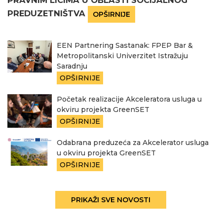
PRAVNIM LICIMA U OBLASTI SOCIJALNOG
PREDUZETNIŠTVA
OPŠIRNIJE
EEN Partnering Sastanak: FPEP Bar &
Metropolitanski Univerzitet Istražuju
Saradnju
OPŠIRNIJE
Početak realizacije Akceleratora usluga u
okviru projekta GreenSET
OPŠIRNIJE
Odabrana preduzeća za Akcelerator usluga
u okviru projekta GreenSET
OPŠIRNIJE
PRIKAŽI SVE NOVOSTI