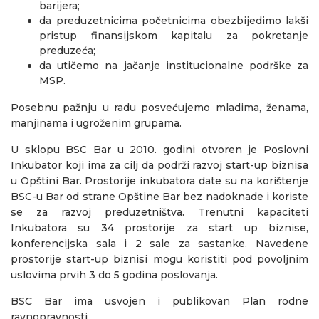
barijera;
da preduzetnicima početnicima obezbijedimo lakši
pristup finansijskom kapitalu za pokretanje
preduzeća;
da utičemo na jačanje institucionalne podrške za
MSP.
Posebnu pažnju u radu posvećujemo mladima, ženama,
manjinama i ugroženim grupama.
U sklopu BSC Bar u 2010. godini otvoren je Poslovni
Inkubator koji ima za cilj da podrži razvoj start-up biznisa
u Opštini Bar. Prostorije inkubatora date su na korištenje
BSC-u Bar od strane Opštine Bar bez nadoknade i koriste
se za razvoj preduzetništva. Trenutni kapaciteti
Inkubatora su 34 prostorije za start up biznise,
konferencijska sala i 2 sale za sastanke. Navedene
prostorije start-up biznisi mogu koristiti pod povoljnim
uslovima prvih 3 do 5 godina poslovanja.
BSC Bar ima usvojen i publikovan Plan rodne
ravnopravnosti