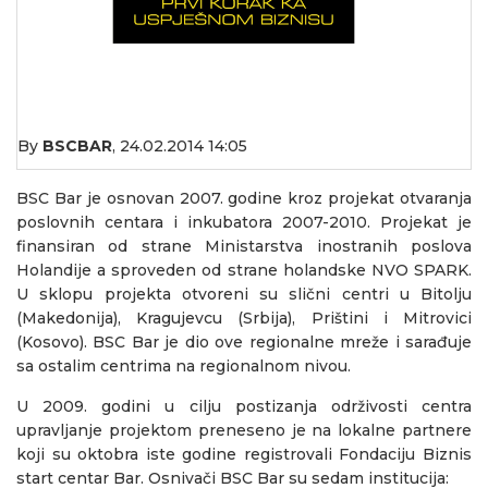
By
BSCBAR
,
24.02.2014 14:05
BSC Bar je osnovan 2007. godine kroz projekat otvaranja
poslovnih centara i inkubatora 2007-2010. Projekat je
finansiran od strane Ministarstva inostranih poslova
Holandije a sproveden od strane holandske NVO SPARK.
U sklopu projekta otvoreni su slični centri u Bitolju
(Makedonija), Kragujevcu (Srbija), Prištini i Mitrovici
(Kosovo). BSC Bar je dio ove regionalne mreže i sarađuje
sa ostalim centrima na regionalnom nivou.
U 2009. godini u cilju postizanja održivosti centra
upravljanje projektom preneseno je na lokalne partnere
koji su oktobra iste godine registrovali Fondaciju Biznis
start centar Bar. Osnivači BSC Bar su sedam institucija: