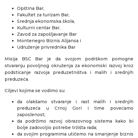
Opština Bar,
Fakultet za turizam Bar,
Srednja ekonomska škola,
Kulturni centar Bar,
Zavod za zapošljavanje Bar
Montenegro Biznis Alijansa i
Udruženje privrednika Bar
Misija BSC Bar je da svojom podrškom pomogne
stvaranju povoljnog okruženja za ekonomski razvoj kroz
podsticanje razvoja preduzetništva i malih i srednjih
preduzeća.
Ciljevi kojima se vodimo su:
da olakšamo stvaranje i rast malih i srednjih
preduzeća u Crnoj Gori i time povećamo
zaposlenost;
da podržimo razvoj obrazovnog sistema kako bi
bolje zadovoljio potrebe tržišta rada;
da svojim programima utičemo na smanjenje biznis