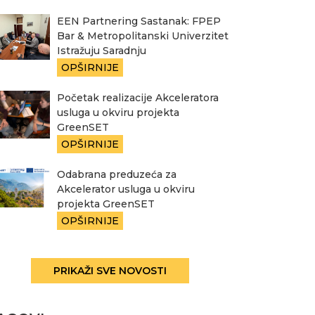
EEN Partnering Sastanak: FPEP
Bar & Metropolitanski Univerzitet
Istražuju Saradnju
OPŠIRNIJE
Početak realizacije Akceleratora
usluga u okviru projekta
GreenSET
OPŠIRNIJE
Odabrana preduzeća za
Akcelerator usluga u okviru
projekta GreenSET
OPŠIRNIJE
PRIKAŽI SVE NOVOSTI