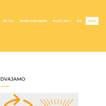
BLOG
WINDOW2BAR
KONTAKT
EN
MNE
ZDVAJAMO