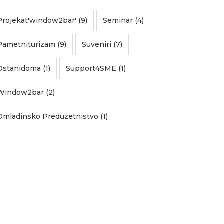
Projekat'window2bar' (9)
Seminar (4)
Pametniturizam (9)
Suveniri (7)
Ostanidoma (1)
Support4SME (1)
Window2bar (2)
Omladinsko Preduzetnistvo (1)