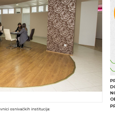
P
D
N
O
P
nici osnivačkih institucija: