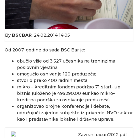
By
BSCBAR
,
24.02.2014 14:05
Od 2007. godine do sada BSC Bar je:
obučio više od 3.527 učesnika na treninzima
poslovnih vještina;
omogućio osnivanje 120 preduzeća;
stvorio preko 400 radnih mesta;
mikro – kreditnim fondom podržao 71 start- up
biznis (uloženo je 495290.00 eur kao mikro-
kreditna podrška za osnivanje preduzeća);
organizovao brojne konferencije i debate,
udružujući zajedno subjekte iz privrede, NVO sektor
kao i predstavnike lokalne i državne uprave.
Zavrsni racun2012.pdf