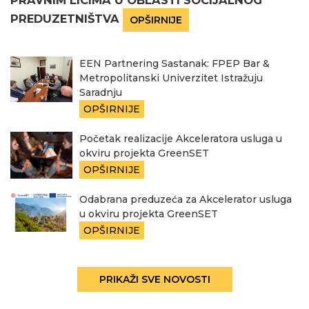
PRAVNIM LICIMA U OBLASTI SOCIJALNOG
PREDUZETNIŠTVA
OPŠIRNIJE
EEN Partnering Sastanak: FPEP Bar &
Metropolitanski Univerzitet Istražuju
Saradnju
OPŠIRNIJE
Početak realizacije Akceleratora usluga u
okviru projekta GreenSET
OPŠIRNIJE
Odabrana preduzeća za Akcelerator usluga
u okviru projekta GreenSET
OPŠIRNIJE
PRIKAŽI SVE NOVOSTI