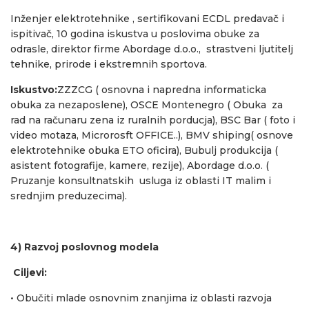
Inženjer elektrotehnike , sertifikovani ECDL predavač i
ispitivač, 10 godina iskustva u poslovima obuke za
odrasle, direktor firme Abordage d.o.o., strastveni ljutitelj
tehnike, prirode i ekstremnih sportova.
Iskustvo:
ZZZCG ( osnovna i napredna informaticka
obuka za nezaposlene), OSCE Montenegro ( Obuka za
rad na računaru zena iz ruralnih porducja), BSC Bar ( foto i
video motaza, Microrosft OFFICE..), BMV shiping( osnove
elektrotehnike obuka ETO oficira), Bubulj produkcija (
asistent fotografije, kamere, rezije), Abordage d.o.o. (
Pruzanje konsultnatskih usluga iz oblasti IT malim i
srednjim preduzecima).
4) Razvoj poslovnog modela
Ciljevi:
• Obučiti mlade osnovnim znanjima iz oblasti razvoja