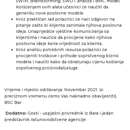
5W1H, Brainstorming, SWOT analiza i BMC model.
Koršćenjem ovih alata učesnici će naučiti da
generišu nove poslovne modele.
Kroz praktičan rad polaznici će naći odgovor na
pitanje zašto bi klijenta zanimala njihova poslovna
ideja. Unaprijediće vještine komuniciranja sa
klijentima i naučiće da procijene kako njihova
poslovna ideje keira vrijednost za klienta.
Kroz analizu potrebnih resursa polaznici će
procijeniti troškove i prihode soprstvenog biznis
modela i naučiti kako da obračunaju cijenu koštanja
sopstvenog proizvoda/usluge.
Vrijeme i mjesto održavanja: Novembar 2021. (o
preciznom vremenu ćemo Vas naknadno obavijestiti),
BSC Bar
Dodatno:
Gosti - uspješni privrednik iz Bara i jedan
predstavnik računovodstvene agencije