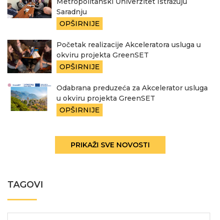
Metropolitanski Univerzitet Istražuju
Saradnju
OPŠIRNIJE
Početak realizacije Akceleratora usluga u
okviru projekta GreenSET
OPŠIRNIJE
Odabrana preduzeća za Akcelerator usluga
u okviru projekta GreenSET
OPŠIRNIJE
PRIKAŽI SVE NOVOSTI
TAGOVI