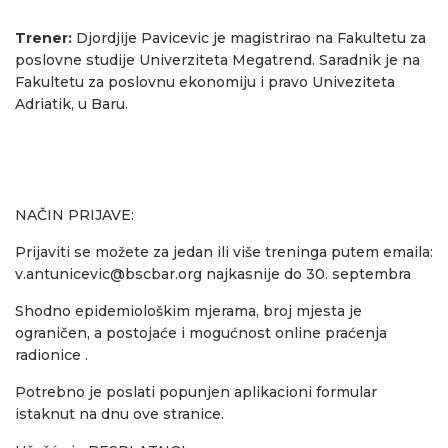
Trener:
Djordjije Pavicevic je magistrirao na Fakultetu za
poslovne studije Univerziteta Megatrend. Saradnik je na
Fakultetu za poslovnu ekonomiju i pravo Univeziteta
Adriatik, u Baru.
NAČIN PRIJAVE:
Prijaviti se možete za jedan ili više treninga putem emaila:
v.antunicevic@bscbar.org
najkasnije do 30. septembra
Shodno epidemiološkim mjerama, broj mjesta je
ograničen, a postojaće i mogućnost online praćenja
radionice .
Potrebno je poslati popunjen aplikacioni formular
istaknut na dnu ove stranice.