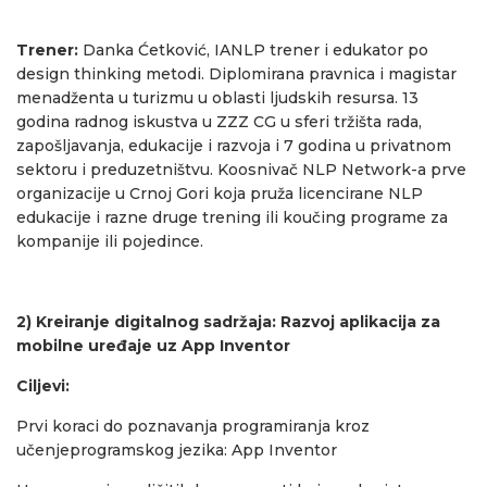
Trener:
Danka Ćetković, IANLP trener i edukator po
design thinking metodi. Diplomirana pravnica i magistar
menadženta u turizmu u oblasti ljudskih resursa. 13
godina radnog iskustva u ZZZ CG u sferi tržišta rada,
zapošljavanja, edukacije i razvoja i 7 godina u privatnom
sektoru i preduzetništvu. Koosnivač NLP Network-a prve
organizacije u Crnoj Gori koja pruža licencirane NLP
edukacije i razne druge trening ili koučing programe za
kompanije ili pojedince.
2) Kreiranje digitalnog sadr
žaja
: Razvoj aplikacija za
mobilne uređaje uz App Inventor
Ciljevi:
Prvi koraci do poznavanja programiranja kroz
učenjeprogramskog jezika: App Inventor