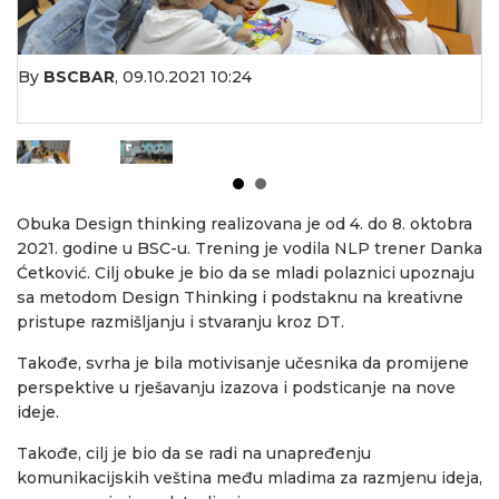
By
BSCBAR
,
09.10.2021 10:24
Obuka Design thinking realizovana je od 4. do 8. oktobra
2021. godine u BSC-u. Trening je vodila NLP trener Danka
Ćetković. Cilj obuke je bio da se mladi polaznici upoznaju
sa metodom Design Thinking i podstaknu na kreativne
pristupe razmišljanju i stvaranju kroz DT.
Takođe, svrha je bila motivisanje učesnika da promijene
perspektive u rješavanju izazova i podsticanje na nove
ideje.
Takođe, cilj je bio da se radi na unapređenju
komunikacijskih veština među mladima za razmjenu ideja,