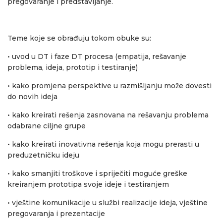
pregovaranje i predstavljanje.
Teme koje se obrađuju tokom obuke su:
• uvod u DT i faze DT procesa (empatija, rešavanje
problema, ideja, prototip i testiranje)
• kako promjena perspektive u razmišljanju može dovesti
do novih ideja
• kako kreirati rešenja zasnovana na rešavanju problema
odabrane ciljne grupe
• kako kreirati inovativna rešenja koja mogu prerasti u
preduzetničku ideju
• kako smanjiti troškove i spriječiti moguće greške
kreiranjem prototipa svoje ideje i testiranjem
• vještine komunikacije u službi realizacije ideja, vještine
pregovaranja i prezentacije