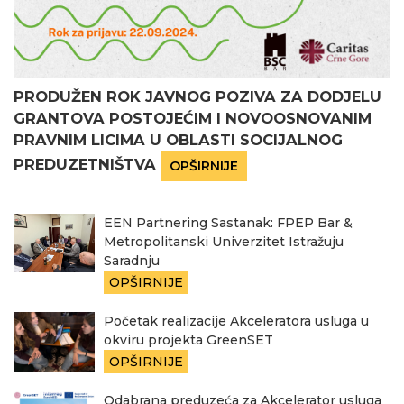
PRODUŽEN ROK JAVNOG POZIVA ZA DODJELU
GRANTOVA POSTOJEĆIM I NOVOOSNOVANIM
PRAVNIM LICIMA U OBLASTI SOCIJALNOG
PREDUZETNIŠTVA
OPŠIRNIJE
EEN Partnering Sastanak: FPEP Bar &
Metropolitanski Univerzitet Istražuju
Saradnju
OPŠIRNIJE
Početak realizacije Akceleratora usluga u
okviru projekta GreenSET
OPŠIRNIJE
Odabrana preduzeća za Akcelerator usluga