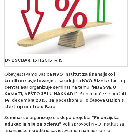
By
BSCBAR
,
13.11.2015 14:19
Obavještavamo Vas da
NVO Institut za finansijsko i
kreditno savjetovanje
u saradnji sa
NVO
Biznis start-up
centar Bar
organizuje seminar na temu
“NIJE SVE U
KAMATI, NEŠTO JE I U NAKNADI”
. Seminar će se održati
14. decembra 2015. sa početkom u 10 časova u Biznis
start
-up
centru u Baru.
Seminar se organizuje u sklopu projekta
”F
inansijska
edukacija nije za ocjenu”
koji sprovodi NVO Institut za
finansijsko i kreditno savjetovanje i namijenjen je