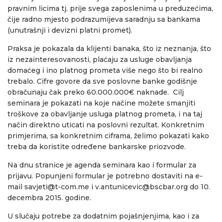
pravnim licima tj. prije svega zaposlenima u preduzećima,
čije radno mjesto podrazumijeva saradnju sa bankama
(unutrašnji i devizni platni promet).
Praksa je pokazala da klijenti banaka, što iz neznanja, što
iz nezainteresovanosti, plaćaju za usluge obavljanja
domaćeg i ino platnog prometa više nego što bi realno
trebalo. Cifre govore da sve poslovne banke godišnje
obračunaju čak preko 60.000.000€ naknade. Cilj
seminara je pokazati na koje načine možete smanjiti
troškove za obavljanje usluga platnog prometa, i na taj
način direktno uticati na poslovni rezultat. Konkretnim
primjerima, sa konkretnim ciframa, želimo pokazati kako
treba da koristite određene bankarske priozvode.
Na dnu stranice je agenda seminara kao i formular za
prijavu. Popunjeni formular je potrebno dostaviti na e-
mail
savjeti@t-com.me
i
v.antunicevic@bscbar.org
do 10.
decembra 2015. godine.
U slučaju potrebe za dodatnim pojašnjenjima, kao i za